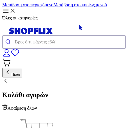
Μετάβαση στο περιεχόμενο
Μετάβαση στο κυρίως μενού
Όλες οι κατηγορίες
Πίσω
Καλάθι αγορών
Αφαίρεση όλων