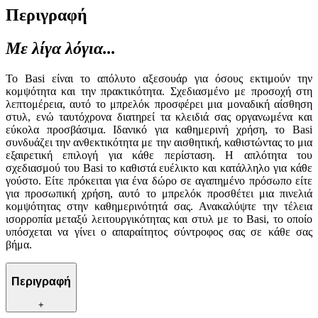
Περιγραφή
Με λίγα λόγια...
Το Basi είναι το απόλυτο αξεσουάρ για όσους εκτιμούν την
κομψότητα και την πρακτικότητα. Σχεδιασμένο με προσοχή στη
λεπτομέρεια, αυτό το μπρελόκ προσφέρει μια μοναδική αίσθηση
στυλ, ενώ ταυτόχρονα διατηρεί τα κλειδιά σας οργανωμένα και
εύκολα προσβάσιμα. Ιδανικό για καθημερινή χρήση, το Basi
συνδυάζει την ανθεκτικότητα με την αισθητική, καθιστώντας το μια
εξαιρετική επιλογή για κάθε περίσταση. Η απλότητα του
σχεδιασμού του Basi το καθιστά ευέλικτο και κατάλληλο για κάθε
γούστο. Είτε πρόκειται για ένα δώρο σε αγαπημένο πρόσωπο είτε
για προσωπική χρήση, αυτό το μπρελόκ προσθέτει μια πινελιά
κομψότητας στην καθημερινότητά σας. Ανακαλύψτε την τέλεια
ισορροπία μεταξύ λειτουργικότητας και στυλ με το Basi, το οποίο
υπόσχεται να γίνει ο απαραίτητος σύντροφος σας σε κάθε σας
βήμα.
Περιγραφή
+