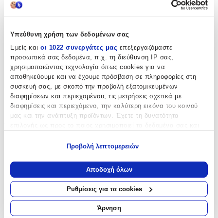
Μπρελόκ
Κατασκευαστής
:
Υπεύθυνη χρήση των δεδομένων σας
Basi
Εμείς και
οι 1022 συνεργάτες μας
επεξεργαζόμαστε
προσωπικά σας δεδομένα, π.χ. τη διεύθυνση IP σας,
χρησιμοποιώντας τεχνολογία όπως cookies για να
Χαρακτηριστικά
αποθηκεύουμε και να έχουμε πρόσβαση σε πληροφορίες στη
+
συσκευή σας, με σκοπό την προβολή εξατομικευμένων
διαφημίσεων και περιεχομένου, τις μετρήσεις σχετικά με
Χαρακτηριστικά
διαφημίσεις και περιεχόμενο, την καλύτερη εικόνα του κοινού
μας και την ανάπτυξη προϊόντων. Έχετε τη δυνατότητα
επιλογής ως προς το ποιος χρησιμοποιεί τα δεδομένα σας και
Τύπος
:
για ποιους σκοπούς.
Μπρελόκ
Προβολή λεπτομερειών
Εάν μας επιτρέπετε, θα θέλαμε επίσης:
Κατασκευαστής
:
Να συλλέξουμε πληροφορίες σχετικά με τη γεωγραφική
Αποδοχή όλων
Basi
σας τοποθεσία, οι οποίες μπορεί να είναι ακριβείς σε
απόσταση μερικών μέτρων
Ρυθμίσεις για τα cookies
Αξιολογήσεις
Να αναγνωρίσουμε τη συσκευή σας σαρώνοντας ενεργά
για συγκεκριμένα χαρακτηριστικά (δακτυλικό αποτύπωμα)
Άρνηση
Μάθετε περισσότερα σχετικά με τον τρόπο επεξεργασίας των
Προς το παρόν δεν υπάρχουν άλλες αξιολογήσεις. Όταν