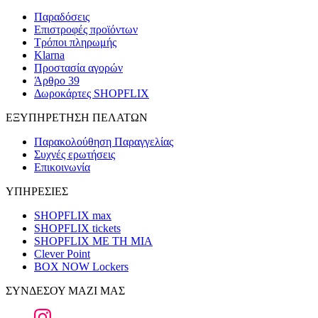
Παραδόσεις
Επιστροφές προϊόντων
Τρόποι πληρωμής
Klarna
Προστασία αγορών
Άρθρο 39
Δωροκάρτες SHOPFLIX
ΕΞΥΠΗΡΕΤΗΣΗ ΠΕΛΑΤΩΝ
Παρακολούθηση Παραγγελίας
Συχνές ερωτήσεις
Επικοινωνία
ΥΠΗΡΕΣΙΕΣ
SHOPFLIX max
SHOPFLIX tickets
SHOPFLIX ΜΕ ΤΗ ΜΙΑ
Clever Point
BOX NOW Lockers
ΣΥΝΔΕΣΟΥ ΜΑΖΙ ΜΑΣ