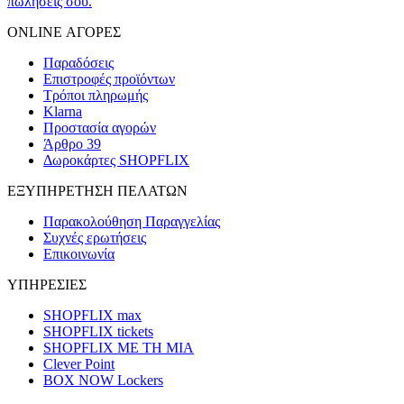
πωλήσεις σου.
ONLINE ΑΓΟΡΕΣ
Παραδόσεις
Επιστροφές προϊόντων
Τρόποι πληρωμής
Klarna
Προστασία αγορών
Άρθρο 39
Δωροκάρτες SHOPFLIX
ΕΞΥΠΗΡΕΤΗΣΗ ΠΕΛΑΤΩΝ
Παρακολούθηση Παραγγελίας
Συχνές ερωτήσεις
Επικοινωνία
ΥΠΗΡΕΣΙΕΣ
SHOPFLIX max
SHOPFLIX tickets
SHOPFLIX ΜΕ ΤΗ ΜΙΑ
Clever Point
BOX NOW Lockers