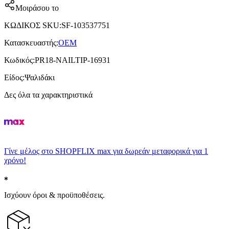
Μοιράσου το
ΚΩΔΙΚΟΣ SKU
:
SF-103537751
Κατασκευαστής
:
OEM
Κωδικός
:
PR18-NAILTIP-16931
Είδος
:
Ψαλιδάκι
Δες όλα τα χαρακτηριστικά
Γίνε μέλος στο SHOPFLIX max για δωρεάν μεταφορικά για 1
χρόνο!
Ισχύουν όροι & προϋποθέσεις.