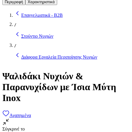
Περιγραφή
Χαρακτηριστικά
Επαγγελματικά - B2B
/
Στούντιο Νυχιών
/
Διάφορα Εργαλεία Περιποίησης Νυχιών
Ψαλιδάκι Νυχιών &
Παρανυχίδων με Ίσια Μύτη
Inox
Αγαπημένα
Σύγκρινέ το