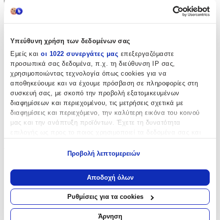
+
Χαρακτηριστικά
Υπεύθυνη χρήση των δεδομένων σας
Είδος
:
Εμείς και
οι 1022 συνεργάτες μας
επεξεργαζόμαστε
προσωπικά σας δεδομένα, π.χ. τη διεύθυνση IP σας,
Ψαλιδάκι
χρησιμοποιώντας τεχνολογία όπως cookies για να
Inox
:
αποθηκεύουμε και να έχουμε πρόσβαση σε πληροφορίες στη
συσκευή σας, με σκοπό την προβολή εξατομικευμένων
Ναι
διαφημίσεων και περιεχομένου, τις μετρήσεις σχετικά με
διαφημίσεις και περιεχόμενο, την καλύτερη εικόνα του κοινού
Ελατήριο
:
μας και την ανάπτυξη προϊόντων. Έχετε τη δυνατότητα
Όχι
επιλογής ως προς το ποιος χρησιμοποιεί τα δεδομένα σας και
για ποιους σκοπούς.
για Πετσάκια
:
Προβολή λεπτομερειών
Εάν μας επιτρέπετε, θα θέλαμε επίσης:
Όχι
Να συλλέξουμε πληροφορίες σχετικά με τη γεωγραφική
Αποδοχή όλων
Κατασκευαστής
:
σας τοποθεσία, οι οποίες μπορεί να είναι ακριβείς σε
απόσταση μερικών μέτρων
Ρυθμίσεις για τα cookies
OEM
Να αναγνωρίσουμε τη συσκευή σας σαρώνοντας ενεργά
για συγκεκριμένα χαρακτηριστικά (δακτυλικό αποτύπωμα)
Άρνηση