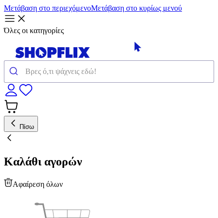
Μετάβαση στο περιεχόμενο
Μετάβαση στο κυρίως μενού
Όλες οι κατηγορίες
Πίσω
Καλάθι αγορών
Αφαίρεση όλων