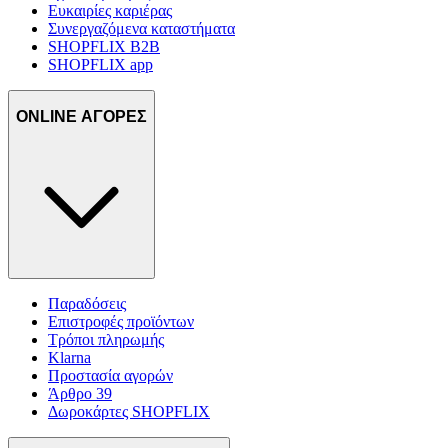
Ευκαιρίες καριέρας
Συνεργαζόμενα καταστήματα
SHOPFLIX B2B
SHOPFLIX app
ONLINE ΑΓΟΡΕΣ
Παραδόσεις
Επιστροφές προϊόντων
Τρόποι πληρωμής
Klarna
Προστασία αγορών
Άρθρο 39
Δωροκάρτες SHOPFLIX