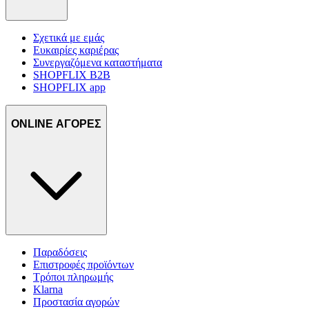
Σχετικά με εμάς
Ευκαιρίες καριέρας
Συνεργαζόμενα καταστήματα
SHOPFLIX B2B
SHOPFLIX app
ONLINE ΑΓΟΡΕΣ
Παραδόσεις
Επιστροφές προϊόντων
Τρόποι πληρωμής
Klarna
Προστασία αγορών