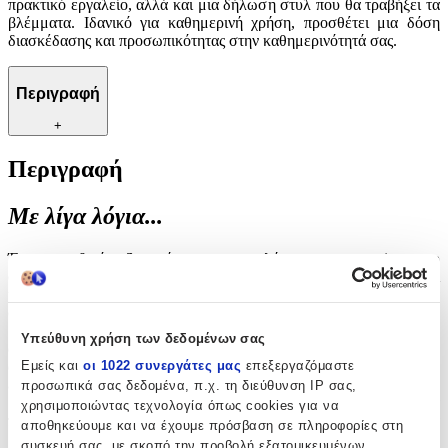
πρακτικό εργαλείο, αλλά και μια δήλωση στυλ που θα τραβήξει τα
βλέμματα. Ιδανικό για καθημερινή χρήση, προσθέτει μια δόση
διασκέδασης και προσωπικότητας στην καθημερινότητά σας.
Περιγραφή
+
Περιγραφή
Με λίγα λόγια...
Ένα μοναδικό αξεσουάρ για τους λάτρεις του gaming που
συνδυάζει στυλ και λειτουργικότητα. Το μπρελόκ αυτό είναι
ιδανικό για να προσθέσετε μια παιχνιδιάρικη πινελιά στα κλειδιά
σας, ενώ παράλληλα εκφράζει την αγάπη σας για τον κόσμο των
βιντεοπαιχνιδιών. Κατασκευασμένο με προσοχή στη λεπτομέρεια,
Υπεύθυνη χρήση των δεδομένων σας
αποτελεί το τέλειο δώρο για κάθε gamer που θέλει να ξεχωρίζει. Η
Εμείς και
οι 1022 συνεργάτες μας
επεξεργαζόμαστε
ανθεκτική κατασκευή του εξασφαλίζει μακροχρόνια χρήση, ενώ το
ελαφρύ του βάρος το καθιστά εύκολο στη μεταφορά. Με το
προσωπικά σας δεδομένα, π.χ. τη διεύθυνση IP σας,
μοναδικό του σχέδιο, αυτό το μπρελόκ δεν είναι απλώς ένα
χρησιμοποιώντας τεχνολογία όπως cookies για να
πρακτικό εργαλείο, αλλά και μια δήλωση στυλ που θα τραβήξει τα
αποθηκεύουμε και να έχουμε πρόσβαση σε πληροφορίες στη
βλέμματα. Ιδανικό για καθημερινή χρήση, προσθέτει μια δόση
συσκευή σας, με σκοπό την προβολή εξατομικευμένων