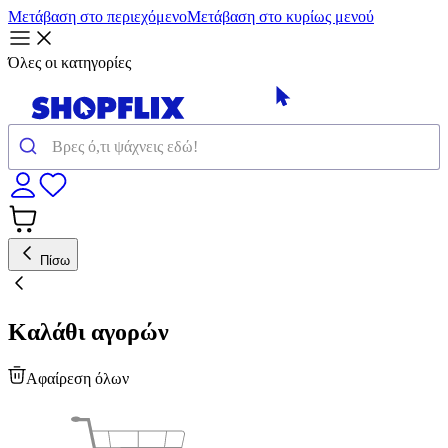
Μετάβαση στο περιεχόμενο
Μετάβαση στο κυρίως μενού
Όλες οι κατηγορίες
Πίσω
Καλάθι αγορών
Αφαίρεση όλων