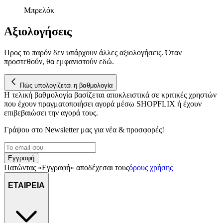
μας επεξεργαζόμαστε προσωπικά σας δεδομένα, π.χ. τη
Μπρελόκ
διεύθυνση IP σας, χρησιμοποιώντας τεχνολογία όπως cookies
για να αποθηκεύουμε και να έχουμε πρόσβαση σε πληροφορίες
Αξιολογήσεις
στη συσκευή σας, με σκοπό την προβολή εξατομικευμένων
διαφημίσεων και περιεχομένου, τις μετρήσεις σχετικά με
Προς το παρόν δεν υπάρχουν άλλες αξιολογήσεις. Όταν
διαφημίσεις και περιεχόμενο, την καλύτερη εικόνα του κοινού
προστεθούν, θα εμφανιστούν εδώ.
μας και την ανάπτυξη προϊόντων. Επίσης, κοινοποιούμε
πληροφορίες σχετικά με την από μέρους σας χρήση της
Πώς υπολογίζεται η βαθμολογία
τοποθεσίας μας στους συνεργάτες μέσων κοινωνικής
Η τελική βαθμολογία βασίζεται αποκλειστικά σε κριτικές χρηστών
δικτύωσης, διαφημίσεων και ανάλυσης.
που έχουν πραγματοποιήσει αγορά μέσω SHOPFLIX ή έχουν
επιβεβαιώσει την αγορά τους.
Γράψου στο Νewsletter μας για νέα & προσφορές!
Εγγραφή
Πατώντας «Εγγραφή» αποδέχεσαι τους
όρους χρήσης
ΕΤΑΙΡΕΙΑ