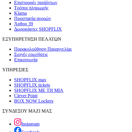
Επιστροφές προϊόντων
Τρόποι πληρωμής
Klarna
Προστασία αγορών
Άρθρο 39
Δωροκάρτες SHOPFLIX
ΕΞΥΠΗΡΕΤΗΣΗ ΠΕΛΑΤΩΝ
Παρακολούθηση Παραγγελίας
Συχνές ερωτήσεις
Επικοινωνία
ΥΠΗΡΕΣΙΕΣ
SHOPFLIX max
SHOPFLIX tickets
SHOPFLIX ΜΕ ΤΗ ΜΙΑ
Clever Point
BOX NOW Lockers
ΣΥΝΔΕΣΟΥ ΜΑΖΙ ΜΑΣ
Instagram