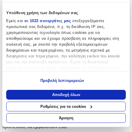
Είδος
:
Υπεύθυνη χρήση των δεδομένων σας
Βούρτσες
Εμείς και
οι 1022 συνεργάτες μας
επεξεργαζόμαστε
προσωπικά σας δεδομένα, π.χ. τη διεύθυνση IP σας,
Χαρακτηριστικά
χρησιμοποιώντας τεχνολογία όπως cookies για να
αποθηκεύουμε και να έχουμε πρόσβαση σε πληροφορίες στη
+
συσκευή σας, με σκοπό την προβολή εξατομικευμένων
διαφημίσεων και περιεχομένου, τις μετρήσεις σχετικά με
Χαρακτηριστικά
διαφημίσεις και περιεχόμενο, την καλύτερη εικόνα του κοινού
μας και την ανάπτυξη προϊόντων. Έχετε τη δυνατότητα
Κατασκευαστής
:
επιλογής ως προς το ποιος χρησιμοποιεί τα δεδομένα σας και
για ποιους σκοπούς.
Arte Regal
Προβολή λεπτομερειών
Εάν μας επιτρέπετε, θα θέλαμε επίσης:
Είδος
:
Να συλλέξουμε πληροφορίες σχετικά με τη γεωγραφική
Αποδοχή όλων
Βούρτσες
σας τοποθεσία, οι οποίες μπορεί να είναι ακριβείς σε
απόσταση μερικών μέτρων
Ρυθμίσεις για τα cookies
Αξιολογήσεις
Να αναγνωρίσουμε τη συσκευή σας σαρώνοντας ενεργά
για συγκεκριμένα χαρακτηριστικά (δακτυλικό αποτύπωμα)
Άρνηση
Προς το παρόν δεν υπάρχουν άλλες αξιολογήσεις. Όταν
Μάθετε περισσότερα σχετικά με τον τρόπο επεξεργασίας των
προστεθούν, θα εμφανιστούν εδώ.
προσωπικών σας δεδομένων και καθορίστε τις προτιμήσεις σας