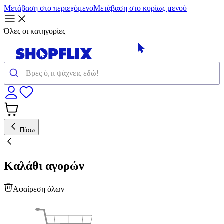
Μετάβαση στο περιεχόμενο
Μετάβαση στο κυρίως μενού
Όλες οι κατηγορίες
Πίσω
Καλάθι αγορών
Αφαίρεση όλων