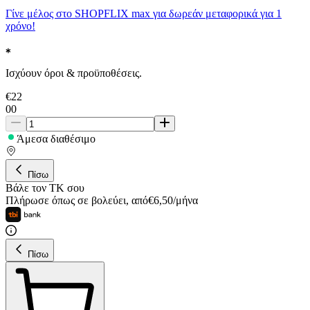
Γίνε μέλος στο SHOPFLIX max για δωρεάν μεταφορικά για 1
χρόνο!
Ισχύουν όροι & προϋποθέσεις.
€
22
00
Άμεσα διαθέσιμο
Πίσω
Βάλε τον ΤΚ σου
Πλήρωσε όπως σε βολεύει
,
από
€
6,50
/
μήνα
Πίσω