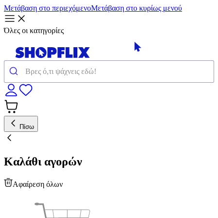
Μετάβαση στο περιεχόμενο
Μετάβαση στο κυρίως μενού
Όλες οι κατηγορίες
Πίσω
Καλάθι αγορών
Αφαίρεση όλων