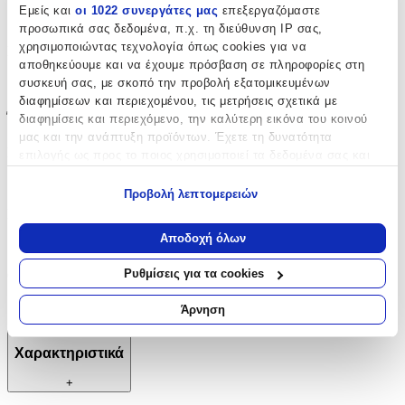
Εμείς και
οι 1022 συνεργάτες μας
επεξεργαζόμαστε
Αυτιά
προσωπικά σας δεδομένα, π.χ. τη διεύθυνση IP σας,
χρησιμοποιώντας τεχνολογία όπως cookies για να
Σετ
:
αποθηκεύουμε και να έχουμε πρόσβαση σε πληροφορίες στη
Όχι
συσκευή σας, με σκοπό την προβολή εξατομικευμένων
διαφημίσεων και περιεχομένου, τις μετρήσεις σχετικά με
Έξτρα Χαρακτηριστικά
διαφημίσεις και περιεχόμενο, την καλύτερη εικόνα του κοινού
μας και την ανάπτυξη προϊόντων. Έχετε τη δυνατότητα
Piercing
:
επιλογής ως προς το ποιος χρησιμοποιεί τα δεδομένα σας και
για ποιους σκοπούς.
Όχι
Προβολή λεπτομερειών
Εάν μας επιτρέπετε, θα θέλαμε επίσης:
Νυφικά
:
Να συλλέξουμε πληροφορίες σχετικά με τη γεωγραφική
Αποδοχή όλων
Όχι
σας τοποθεσία, οι οποίες μπορεί να είναι ακριβείς σε
απόσταση μερικών μέτρων
Ρυθμίσεις για τα cookies
Clip
:
Να αναγνωρίσουμε τη συσκευή σας σαρώνοντας ενεργά
για συγκεκριμένα χαρακτηριστικά (δακτυλικό αποτύπωμα)
Όχι
Άρνηση
Μάθετε περισσότερα σχετικά με τον τρόπο επεξεργασίας των
προσωπικών σας δεδομένων και καθορίστε τις προτιμήσεις σας
Χαρακτηριστικά
στην
ενότητα “Λεπτομέρειες”
. Μπορείτε να αλλάξετε ή να
ανακαλέσετε τη συγκατάθεσή σας ανά πάσα στιγμή από τη
+
Δήλωση Cookies.