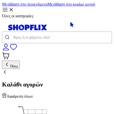
Μετάβαση στο περιεχόμενο
Μετάβαση στο κυρίως μενού
Όλες οι κατηγορίες
Πίσω
Καλάθι αγορών
Αφαίρεση όλων