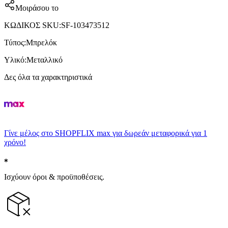
Μοιράσου το
ΚΩΔΙΚΟΣ SKU
:
SF-103473512
Τύπος
:
Μπρελόκ
Υλικό
:
Μεταλλικό
Δες όλα τα χαρακτηριστικά
Γίνε μέλος στο SHOPFLIX max για δωρεάν μεταφορικά για 1
χρόνο!
Ισχύουν όροι & προϋποθέσεις.