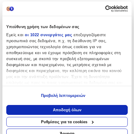
Τύπος
:
Μπρελόκ
Υπεύθυνη χρήση των δεδομένων σας
Υλικό
:
Εμείς και
οι 1022 συνεργάτες μας
επεξεργαζόμαστε
Μεταλλικό
προσωπικά σας δεδομένα, π.χ. τη διεύθυνση IP σας,
χρησιμοποιώντας τεχνολογία όπως cookies για να
αποθηκεύουμε και να έχουμε πρόσβαση σε πληροφορίες στη
Χαρακτηριστικά
συσκευή σας, με σκοπό την προβολή εξατομικευμένων
+
διαφημίσεων και περιεχομένου, τις μετρήσεις σχετικά με
διαφημίσεις και περιεχόμενο, την καλύτερη εικόνα του κοινού
Χαρακτηριστικά
μας και την ανάπτυξη προϊόντων. Έχετε τη δυνατότητα
επιλογής ως προς το ποιος χρησιμοποιεί τα δεδομένα σας και
Τύπος
:
για ποιους σκοπούς.
Προβολή λεπτομερειών
Μπρελόκ
Εάν μας επιτρέπετε, θα θέλαμε επίσης:
Να συλλέξουμε πληροφορίες σχετικά με τη γεωγραφική
Υλικό
:
Αποδοχή όλων
σας τοποθεσία, οι οποίες μπορεί να είναι ακριβείς σε
Μεταλλικό
απόσταση μερικών μέτρων
Ρυθμίσεις για τα cookies
Να αναγνωρίσουμε τη συσκευή σας σαρώνοντας ενεργά
Αξιολογήσεις
για συγκεκριμένα χαρακτηριστικά (δακτυλικό αποτύπωμα)
Άρνηση