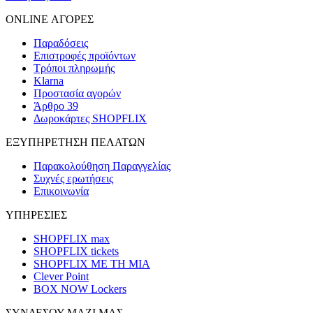
ONLINE ΑΓΟΡΕΣ
Παραδόσεις
Επιστροφές προϊόντων
Τρόποι πληρωμής
Klarna
Προστασία αγορών
Άρθρο 39
Δωροκάρτες SHOPFLIX
ΕΞΥΠΗΡΕΤΗΣΗ ΠΕΛΑΤΩΝ
Παρακολούθηση Παραγγελίας
Συχνές ερωτήσεις
Επικοινωνία
ΥΠΗΡΕΣΙΕΣ
SHOPFLIX max
SHOPFLIX tickets
SHOPFLIX ΜΕ ΤΗ ΜΙΑ
Clever Point
BOX NOW Lockers
ΣΥΝΔΕΣΟΥ ΜΑΖΙ ΜΑΣ