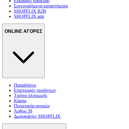
Ευκαιρίες καριέρας
Συνεργαζόμενα καταστήματα
SHOPFLIX B2B
SHOPFLIX app
ONLINE ΑΓΟΡΕΣ
Παραδόσεις
Επιστροφές προϊόντων
Τρόποι πληρωμής
Klarna
Προστασία αγορών
Άρθρο 39
Δωροκάρτες SHOPFLIX