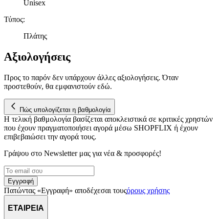
κυκλοφορία μας. Εμείς και οι 1022 συνεργάτες μας επεξεργαζόμαστ
Unisex
προσωπικά σας δεδομένα, π.χ. τη διεύθυνση IP σας,
Τύπος
:
χρησιμοποιώντας τεχνολογία όπως cookies για να αποθηκεύουμε κ
να έχουμε πρόσβαση σε πληροφορίες στη συσκευή σας, με σκοπό
Πλάτης
την προβολή εξατομικευμένων διαφημίσεων και περιεχομένου, τις
μετρήσεις σχετικά με διαφημίσεις και περιεχόμενο, την καλύτερη
Αξιολογήσεις
εικόνα του κοινού μας και την ανάπτυξη προϊόντων. Επίσης,
κοινοποιούμε πληροφορίες σχετικά με την από μέρους σας χρήση τ
Προς το παρόν δεν υπάρχουν άλλες αξιολογήσεις. Όταν
τοποθεσίας μας στους συνεργάτες μέσων κοινωνικής δικτύωσης,
προστεθούν, θα εμφανιστούν εδώ.
διαφημίσεων και ανάλυσης.
Πώς υπολογίζεται η βαθμολογία
Η τελική βαθμολογία βασίζεται αποκλειστικά σε κριτικές χρηστών
που έχουν πραγματοποιήσει αγορά μέσω SHOPFLIX ή έχουν
επιβεβαιώσει την αγορά τους.
Γράψου στο Νewsletter μας για νέα & προσφορές!
Εγγραφή
Πατώντας «Εγγραφή» αποδέχεσαι τους
όρους χρήσης
ΕΤΑΙΡΕΙΑ