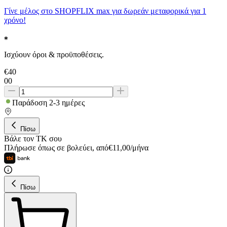
Γίνε μέλος στο SHOPFLIX max για δωρεάν μεταφορικά για 1
χρόνο!
Ισχύουν όροι & προϋποθέσεις.
€
40
00
Παράδοση 2-3 ημέρες
Πίσω
Βάλε τον ΤΚ σου
Πλήρωσε όπως σε βολεύει
,
από
€
11,00
/
μήνα
Πίσω