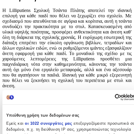
Η Lilliputiens Σχολική Τσάντα Πλάτης αποτελεί την ιδανική
επιλογή για κάθε παιδί που θέλει να ξεχωρίζει στο σχολείο. Με
σχεδιασμό που απευθύνεται σε αγόρια και κορίτσια, αυτή η τσάντα
συνδυάζει την πρακτικότητα με το στυλ. Κατασκευασμένη από
υλικά υψηλής ποιότητας, προσφέρει ανθεκτικότητα και άνεση καθ'
όλη τη διάρκεια της σχολικής χρονιάς. Η ευρύχωρη εσωτερική της
διάταξη επιτρέπει την εύκολη οργάνωση βιβλίων, τετραδίων και
άλλων σχολικών ειδών, ενώ οι ρυθμιζόμενοι ιμάντες εξασφαλίζουν
άνετη εφαρμογή για κάθε παιδί. Το μοναδικό της σχέδιο με τις
χαρούμενες λεπτομέρειες της Lilliputiens προσθέτει μια
παιχνιδιάρικη νότα στην καθημερινότητα, κάνοντας την τσάντα
αυτή όχι μόνο ένα εργαλείο μεταφοράς, αλλά και ένα αξεσουάρ
που θα αγαπήσουν τα παιδιά. Ιδανική για κάθε μικρό εξερευνητή
που θέλει να ξεκινήσει τη σχολική του περιπέτεια με στυλ και
άνεση.
Χαρακτηριστικά
Κατασκευαστής
:
Υπεύθυνη χρήση των δεδομένων σας
Lilliputiens
Εμείς και
οι 1022 συνεργάτες μας
επεξεργαζόμαστε προσωπικά σ
δεδομένα, π.χ. τη διεύθυνση IP σας, χρησιμοποιώντας τεχνολογία
Βασικά Χαρακτηριστικά