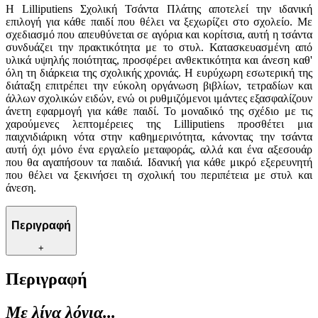
Η Lilliputiens Σχολική Τσάντα Πλάτης αποτελεί την ιδανική
επιλογή για κάθε παιδί που θέλει να ξεχωρίζει στο σχολείο. Με
σχεδιασμό που απευθύνεται σε αγόρια και κορίτσια, αυτή η τσάντα
συνδυάζει την πρακτικότητα με το στυλ. Κατασκευασμένη από
υλικά υψηλής ποιότητας, προσφέρει ανθεκτικότητα και άνεση καθ'
όλη τη διάρκεια της σχολικής χρονιάς. Η ευρύχωρη εσωτερική της
διάταξη επιτρέπει την εύκολη οργάνωση βιβλίων, τετραδίων και
άλλων σχολικών ειδών, ενώ οι ρυθμιζόμενοι ιμάντες εξασφαλίζουν
άνετη εφαρμογή για κάθε παιδί. Το μοναδικό της σχέδιο με τις
χαρούμενες λεπτομέρειες της Lilliputiens προσθέτει μια
παιχνιδιάρικη νότα στην καθημερινότητα, κάνοντας την τσάντα
αυτή όχι μόνο ένα εργαλείο μεταφοράς, αλλά και ένα αξεσουάρ
που θα αγαπήσουν τα παιδιά. Ιδανική για κάθε μικρό εξερευνητή
που θέλει να ξεκινήσει τη σχολική του περιπέτεια με στυλ και
άνεση.
Περιγραφή
+
Περιγραφή
Με λίγα λόγια...