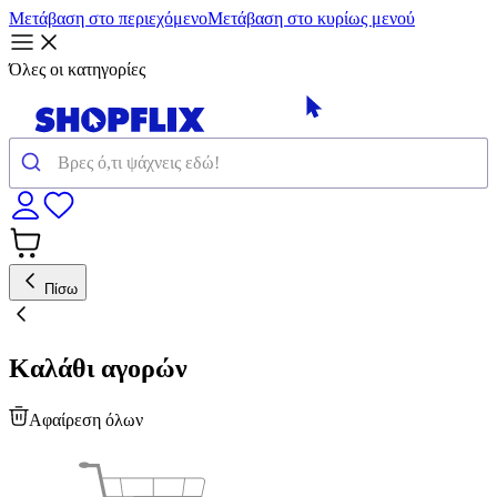
Μετάβαση στο περιεχόμενο
Μετάβαση στο κυρίως μενού
Όλες οι κατηγορίες
Πίσω
Καλάθι αγορών
Αφαίρεση όλων