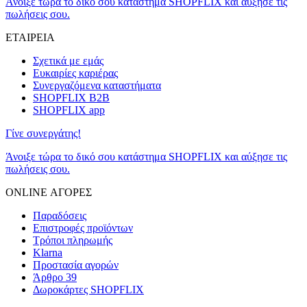
Άνοιξε τώρα το δικό σου κατάστημα SHOPFLIX και αύξησε τις
πωλήσεις σου.
ΕΤΑΙΡΕΙΑ
Σχετικά με εμάς
Ευκαιρίες καριέρας
Συνεργαζόμενα καταστήματα
SHOPFLIX B2B
SHOPFLIX app
Γίνε συνεργάτης!
Άνοιξε τώρα το δικό σου κατάστημα SHOPFLIX και αύξησε τις
πωλήσεις σου.
ONLINE ΑΓΟΡΕΣ
Παραδόσεις
Επιστροφές προϊόντων
Τρόποι πληρωμής
Klarna
Προστασία αγορών
Άρθρο 39
Δωροκάρτες SHOPFLIX