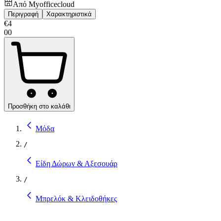
Από
Myofficecloud
Περιγραφή
Χαρακτηριστικά
€
4
00
Προσθήκη στο καλάθι
Μόδα
/
Είδη Δώρων & Αξεσουάρ
/
Μπρελόκ & Κλειδοθήκες