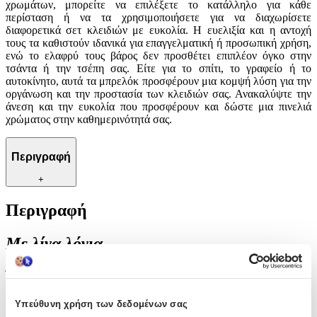
χρωμάτων, μπορείτε να επιλέξετε το κατάλληλο για κάθε
περίσταση ή να τα χρησιμοποιήσετε για να διαχωρίσετε
διαφορετικά σετ κλειδιών με ευκολία. Η ευελιξία και η αντοχή
τους τα καθιστούν ιδανικά για επαγγελματική ή προσωπική χρήση,
ενώ το ελαφρύ τους βάρος δεν προσθέτει επιπλέον όγκο στην
τσάντα ή την τσέπη σας. Είτε για το σπίτι, το γραφείο ή το
αυτοκίνητο, αυτά τα μπρελόκ προσφέρουν μια κομψή λύση για την
οργάνωση και την προστασία των κλειδιών σας. Ανακαλύψτε την
άνεση και την ευκολία που προσφέρουν και δώστε μια πινελιά
χρώματος στην καθημερινότητά σας.
Περιγραφή
+
Περιγραφή
Με λίγα λόγια...
Ένα απαραίτητο αξεσουάρ για την οργάνωση των κλειδιών σας, το
σετ των 50 μπρελόκ κλειδοθήκης προσφέρει πρακτικότητα και
στυλ. Κατασκευασμένα από ανθεκτικό πλαστικό, αυτά τα μπρελόκ
Υπεύθυνη χρήση των δεδομένων σας
είναι ιδανικά για καθημερινή χρήση, εξασφαλίζοντας ότι τα κλειδιά