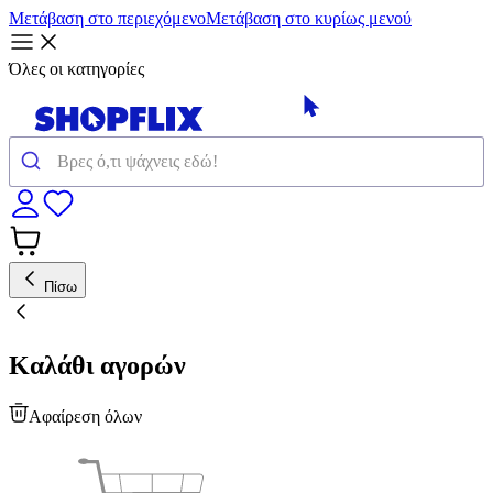
Μετάβαση στο περιεχόμενο
Μετάβαση στο κυρίως μενού
Όλες οι κατηγορίες
Πίσω
Καλάθι αγορών
Αφαίρεση όλων