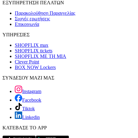
ΕΞΥΠΗΡΕΤΗΣΗ ΠΕΛΑΤΩΝ
Παρακολούθηση Παραγγελίας
Συχνές ερωτήσεις
Επικοινωνία
ΥΠΗΡΕΣΙΕΣ
SHOPFLIX max
SHOPFLIX tickets
SHOPFLIX ΜΕ ΤΗ ΜΙΑ
Clever Point
BOX NOW Lockers
ΣΥΝΔΕΣΟΥ ΜΑΖΙ ΜΑΣ
Instagram
Facebook
Tiktok
Linkedin
ΚΑΤΕΒΑΣΕ ΤΟ APP