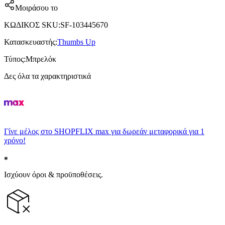
Μοιράσου το
ΚΩΔΙΚΟΣ SKU
:
SF-103445670
Κατασκευαστής
:
Thumbs Up
Τύπος
:
Μπρελόκ
Δες όλα τα χαρακτηριστικά
Γίνε μέλος στο SHOPFLIX max για δωρεάν μεταφορικά για 1
χρόνο!
Ισχύουν όροι & προϋποθέσεις.