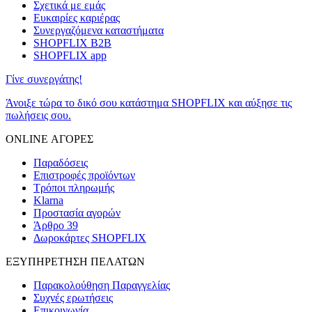
Σχετικά με εμάς
Ευκαιρίες καριέρας
Συνεργαζόμενα καταστήματα
SHOPFLIX B2B
SHOPFLIX app
Γίνε συνεργάτης!
Άνοιξε τώρα το δικό σου κατάστημα SHOPFLIX και αύξησε τις
πωλήσεις σου.
ONLINE ΑΓΟΡΕΣ
Παραδόσεις
Επιστροφές προϊόντων
Τρόποι πληρωμής
Klarna
Προστασία αγορών
Άρθρο 39
Δωροκάρτες SHOPFLIX
ΕΞΥΠΗΡΕΤΗΣΗ ΠΕΛΑΤΩΝ
Παρακολούθηση Παραγγελίας
Συχνές ερωτήσεις
Επικοινωνία