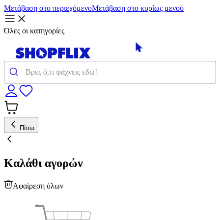
Μετάβαση στο περιεχόμενο
Μετάβαση στο κυρίως μενού
Όλες οι κατηγορίες
Πίσω
Καλάθι αγορών
Αφαίρεση όλων