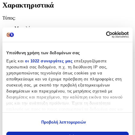
Χαρακτηριστικά
Τύπος
:
Μπρελόκ
Χρώμα
:
Μαύρο
Υπεύθυνη χρήση των δεδομένων σας
Κατασκευαστής
:
Εμείς και
οι 1022 συνεργάτες μας
επεξεργαζόμαστε
προσωπικά σας δεδομένα, π.χ. τη διεύθυνση IP σας,
Thumbs Up
χρησιμοποιώντας τεχνολογία όπως cookies για να
αποθηκεύουμε και να έχουμε πρόσβαση σε πληροφορίες στη
Χαρακτηριστικά
συσκευή σας, με σκοπό την προβολή εξατομικευμένων
διαφημίσεων και περιεχομένου, τις μετρήσεις σχετικά με
+
διαφημίσεις και περιεχόμενο, την καλύτερη εικόνα του κοινού
μας και την ανάπτυξη προϊόντων. Έχετε τη δυνατότητα
Χαρακτηριστικά
επιλογής ως προς το ποιος χρησιμοποιεί τα δεδομένα σας και
για ποιους σκοπούς.
Τύπος
:
Προβολή λεπτομερειών
Εάν μας επιτρέπετε, θα θέλαμε επίσης:
Μπρελόκ
Να συλλέξουμε πληροφορίες σχετικά με τη γεωγραφική