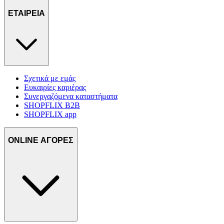
τοποθεσίας μας στους συνεργάτες μέσων κοινωνικής
ΕΤΑΙΡΕΙΑ
δικτύωσης, διαφημίσεων και ανάλυσης.
Σχετικά με εμάς
Ευκαιρίες καριέρας
Συνεργαζόμενα καταστήματα
SHOPFLIX B2B
SHOPFLIX app
ONLINE ΑΓΟΡΕΣ