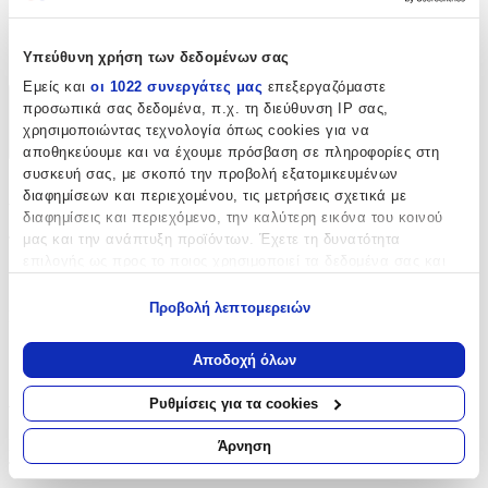
Κατασκευαστής
:
Zmartimports
Υπεύθυνη χρήση των δεδομένων σας
Εμείς και
οι 1022 συνεργάτες μας
επεξεργαζόμαστε
προσωπικά σας δεδομένα, π.χ. τη διεύθυνση IP σας,
Χαρακτηριστικά
χρησιμοποιώντας τεχνολογία όπως cookies για να
+
αποθηκεύουμε και να έχουμε πρόσβαση σε πληροφορίες στη
συσκευή σας, με σκοπό την προβολή εξατομικευμένων
Χαρακτηριστικά
διαφημίσεων και περιεχομένου, τις μετρήσεις σχετικά με
διαφημίσεις και περιεχόμενο, την καλύτερη εικόνα του κοινού
μας και την ανάπτυξη προϊόντων. Έχετε τη δυνατότητα
Τύπος
:
επιλογής ως προς το ποιος χρησιμοποιεί τα δεδομένα σας και
Μπρελόκ
για ποιους σκοπούς.
Προβολή λεπτομερειών
Κατασκευαστής
:
Εάν μας επιτρέπετε, θα θέλαμε επίσης:
Να συλλέξουμε πληροφορίες σχετικά με τη γεωγραφική
Zmartimports
Αποδοχή όλων
σας τοποθεσία, οι οποίες μπορεί να είναι ακριβείς σε
Αξιολογήσεις
απόσταση μερικών μέτρων
Ρυθμίσεις για τα cookies
Να αναγνωρίσουμε τη συσκευή σας σαρώνοντας ενεργά
για συγκεκριμένα χαρακτηριστικά (δακτυλικό αποτύπωμα)
Προς το παρόν δεν υπάρχουν άλλες αξιολογήσεις. Όταν
Άρνηση
Μάθετε περισσότερα σχετικά με τον τρόπο επεξεργασίας των
προστεθούν, θα εμφανιστούν εδώ.
προσωπικών σας δεδομένων και καθορίστε τις προτιμήσεις σας