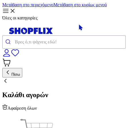
Μετάβαση στο περιεχόμενο
Μετάβαση στο κυρίως μενού
Όλες οι κατηγορίες
Πίσω
Καλάθι αγορών
Αφαίρεση όλων