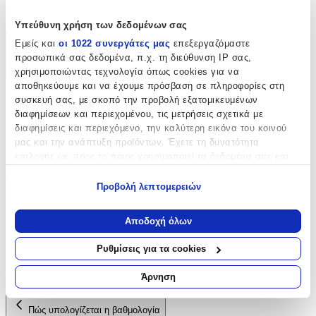
Μπρελόκ
Υπεύθυνη χρήση των δεδομένων σας
Εμείς και
οι 1022 συνεργάτες μας
επεξεργαζόμαστε
Χαρακτηριστικά
προσωπικά σας δεδομένα, π.χ. τη διεύθυνση IP σας,
+
χρησιμοποιώντας τεχνολογία όπως cookies για να
αποθηκεύουμε και να έχουμε πρόσβαση σε πληροφορίες στη
Χαρακτηριστικά
συσκευή σας, με σκοπό την προβολή εξατομικευμένων
διαφημίσεων και περιεχομένου, τις μετρήσεις σχετικά με
διαφημίσεις και περιεχόμενο, την καλύτερη εικόνα του κοινού
Θέμα
:
μας και την ανάπτυξη προϊόντων. Έχετε τη δυνατότητα
Ζωάκια
επιλογής ως προς το ποιος χρησιμοποιεί τα δεδομένα σας και
για ποιους σκοπούς.
Τύπος
:
Προβολή λεπτομερειών
Εάν μας επιτρέπετε, θα θέλαμε επίσης:
Μπρελόκ
Να συλλέξουμε πληροφορίες σχετικά με τη γεωγραφική
Αποδοχή όλων
σας τοποθεσία, οι οποίες μπορεί να είναι ακριβείς σε
Αξιολογήσεις
απόσταση μερικών μέτρων
Ρυθμίσεις για τα cookies
Να αναγνωρίσουμε τη συσκευή σας σαρώνοντας ενεργά
Προς το παρόν δεν υπάρχουν άλλες αξιολογήσεις. Όταν
για συγκεκριμένα χαρακτηριστικά (δακτυλικό αποτύπωμα)
προστεθούν, θα εμφανιστούν εδώ.
Άρνηση
Μάθετε περισσότερα σχετικά με τον τρόπο επεξεργασίας των
προσωπικών σας δεδομένων και καθορίστε τις προτιμήσεις σας
Πώς υπολογίζεται η βαθμολογία