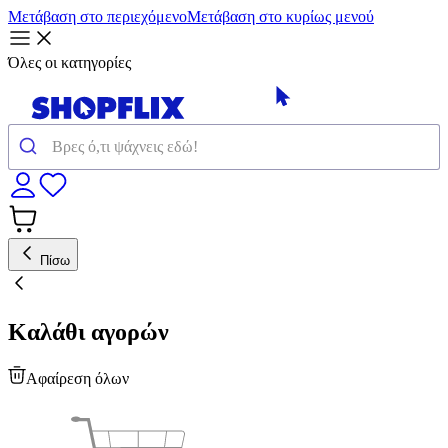
Μετάβαση στο περιεχόμενο
Μετάβαση στο κυρίως μενού
Όλες οι κατηγορίες
Πίσω
Καλάθι αγορών
Αφαίρεση όλων