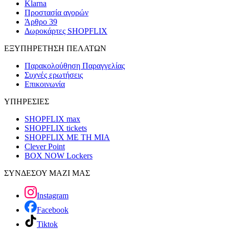
Klarna
Προστασία αγορών
Άρθρο 39
Δωροκάρτες SHOPFLIX
ΕΞΥΠΗΡΕΤΗΣΗ ΠΕΛΑΤΩΝ
Παρακολούθηση Παραγγελίας
Συχνές ερωτήσεις
Επικοινωνία
ΥΠΗΡΕΣΙΕΣ
SHOPFLIX max
SHOPFLIX tickets
SHOPFLIX ΜΕ ΤΗ ΜΙΑ
Clever Point
BOX NOW Lockers
ΣΥΝΔΕΣΟΥ ΜΑΖΙ ΜΑΣ
Instagram
Facebook
Tiktok