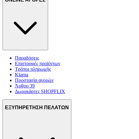
Παραδόσεις
Επιστροφές προϊόντων
Τρόποι πληρωμής
Klarna
Προστασία αγορών
Άρθρο 39
Δωροκάρτες SHOPFLIX
ΕΞΥΠΗΡΕΤΗΣΗ ΠΕΛΑΤΩΝ