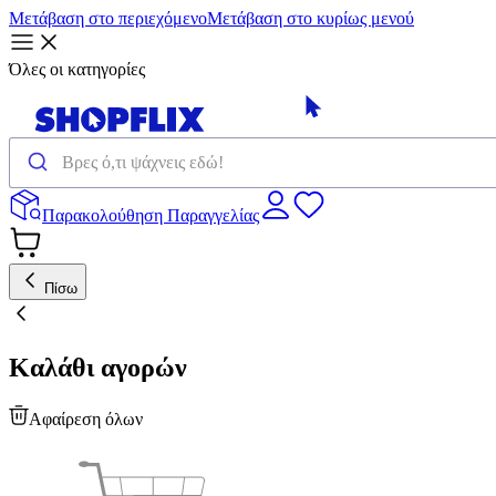
Μετάβαση στο περιεχόμενο
Μετάβαση στο κυρίως μενού
Όλες οι κατηγορίες
Παρακολούθηση Παραγγελίας
Πίσω
Καλάθι αγορών
Αφαίρεση όλων