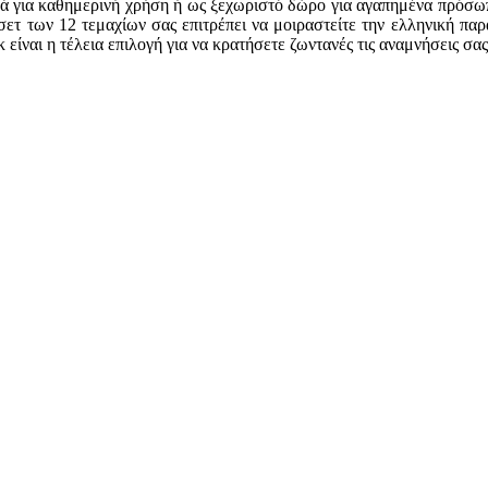
κά για καθημερινή χρήση ή ως ξεχωριστό δώρο για αγαπημένα πρόσωπ
 σετ των 12 τεμαχίων σας επιτρέπει να μοιραστείτε την ελληνική πα
είναι η τέλεια επιλογή για να κρατήσετε ζωντανές τις αναμνήσεις σας