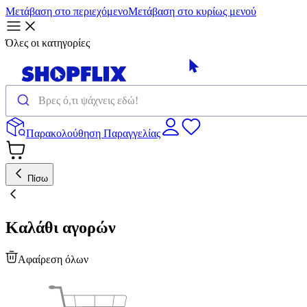
Μετάβαση στο περιεχόμενο
Μετάβαση στο κυρίως μενού
Όλες οι κατηγορίες
Παρακολούθηση Παραγγελίας
Πίσω
Καλάθι αγορών
Αφαίρεση όλων