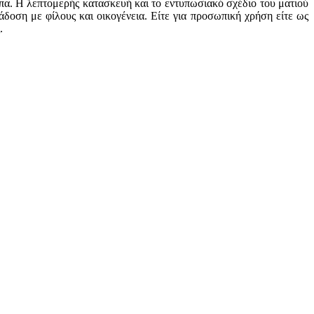
α. Η λεπτομερής κατασκευή και το εντυπωσιακό σχέδιο του ματιού
ράδοση με φίλους και οικογένεια. Είτε για προσωπική χρήση είτε ως
.