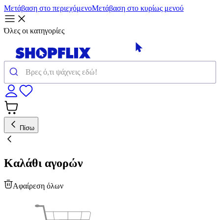
Μετάβαση στο περιεχόμενο
Μετάβαση στο κυρίως μενού
Όλες οι κατηγορίες
Πίσω
Καλάθι αγορών
Αφαίρεση όλων