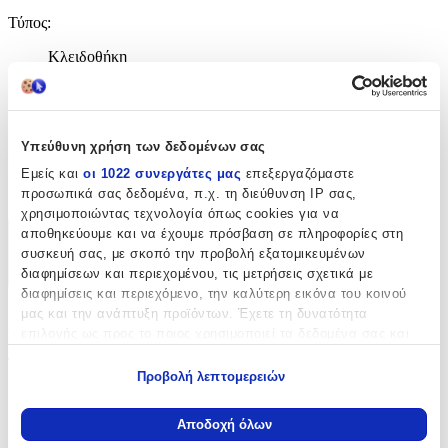
Τύπος
:
Κλειδοθήκη
Υλικό
:
Δερμάτινο
Υπεύθυνη χρήση των δεδομένων σας
Κατασκευαστής
:
Εμείς και
οι 1022 συνεργάτες μας
επεξεργαζόμαστε
Beverly Hills Polo Club
προσωπικά σας δεδομένα, π.χ. τη διεύθυνση IP σας,
χρησιμοποιώντας τεχνολογία όπως cookies για να
αποθηκεύουμε και να έχουμε πρόσβαση σε πληροφορίες στη
Χαρακτηριστικά
συσκευή σας, με σκοπό την προβολή εξατομικευμένων
διαφημίσεων και περιεχομένου, τις μετρήσεις σχετικά με
+
διαφημίσεις και περιεχόμενο, την καλύτερη εικόνα του κοινού
μας και την ανάπτυξη προϊόντων. Έχετε τη δυνατότητα
Χαρακτηριστικά
επιλογής ως προς το ποιος χρησιμοποιεί τα δεδομένα σας και
για ποιους σκοπούς.
Τύπος
:
Προβολή λεπτομερειών
Εάν μας επιτρέπετε, θα θέλαμε επίσης:
Κλειδοθήκη
Να συλλέξουμε πληροφορίες σχετικά με τη γεωγραφική
Αποδοχή όλων
Υλικό
:
σας τοποθεσία, οι οποίες μπορεί να είναι ακριβείς σε