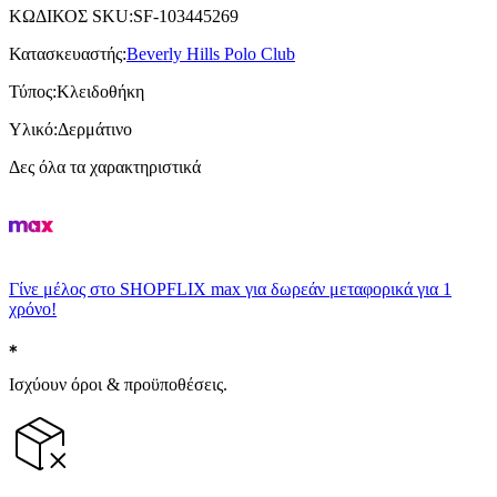
ΚΩΔΙΚΟΣ SKU
:
SF-103445269
Κατασκευαστής
:
Beverly Hills Polo Club
Τύπος
:
Κλειδοθήκη
Υλικό
:
Δερμάτινο
Δες όλα τα χαρακτηριστικά
Γίνε μέλος στο SHOPFLIX max για δωρεάν μεταφορικά για 1
χρόνο!
Ισχύουν όροι & προϋποθέσεις.