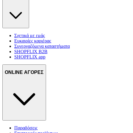
δικτύωσης, διαφημίσεων και ανάλυσης.
Σχετικά με εμάς
Ευκαιρίες καριέρας
Συνεργαζόμενα καταστήματα
SHOPFLIX B2B
SHOPFLIX app
ONLINE ΑΓΟΡΕΣ
Παραδόσεις