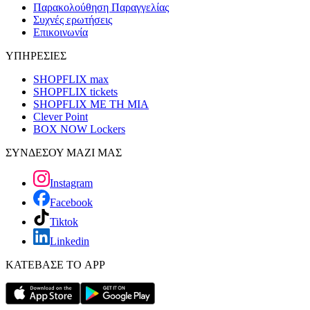
Παρακολούθηση Παραγγελίας
Συχνές ερωτήσεις
Επικοινωνία
ΥΠΗΡΕΣΙΕΣ
SHOPFLIX max
SHOPFLIX tickets
SHOPFLIX ΜΕ ΤΗ ΜΙΑ
Clever Point
BOX NOW Lockers
ΣΥΝΔΕΣΟΥ ΜΑΖΙ ΜΑΣ
Instagram
Facebook
Tiktok
Linkedin
ΚΑΤΕΒΑΣΕ ΤΟ APP