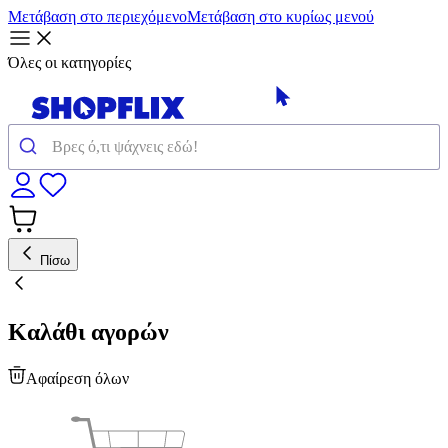
Μετάβαση στο περιεχόμενο
Μετάβαση στο κυρίως μενού
Όλες οι κατηγορίες
Πίσω
Καλάθι αγορών
Αφαίρεση όλων