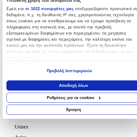
Υπεύθυνη χρήση των δεδομένων σας
Εμείς και
οι 1022 συνεργάτες μας
επεξεργαζόμαστε προσωπικά σ
Δημοτικού
δεδομένα, π.χ. τη διεύθυνση IP σας, χρησιμοποιώντας τεχνολογία
όπως cookies για να αποθηκεύουμε και να έχουμε πρόσβαση σε
Χαρακτηριστικά
πληροφορίες στη συσκευή σας, με σκοπό την προβολή
εξατομικευμένων διαφημίσεων και περιεχομένου, τις μετρήσεις
+
σχετικά με διαφημίσεις και περιεχόμενο, την καλύτερη εικόνα του
κοινού μας και την ανάπτυξη προϊόντων. Έχετε τη δυνατότητα
Χαρακτηριστικά
επιλογής ως προς το ποιος χρησιμοποιεί τα δεδομένα σας και για
ποιους σκοπούς.
Κατασκευαστής
:
Εάν μας επιτρέπετε, θα θέλαμε επίσης:
Προβολή λεπτομερειών
Affenzahn
Να συλλέξουμε πληροφορίες σχετικά με τη γεωγραφική σας
Βασικά Χαρακτηριστικά
τοποθεσία, οι οποίες μπορεί να είναι ακριβείς σε απόσταση
Αποδοχή όλων
μερικών μέτρων
Να αναγνωρίσουμε τη συσκευή σας σαρώνοντας ενεργά για
Χρώμα
:
Ρυθμίσεις για τα cookies
συγκεκριμένα χαρακτηριστικά (δακτυλικό αποτύπωμα)
Πράσινο
Μάθετε περισσότερα σχετικά με τον τρόπο επεξεργασίας των
Άρνηση
προσωπικών σας δεδομένων και καθορίστε τις προτιμήσεις σας στη
Φύλο
:
ενότητα “Λεπτομέρειες”
. Μπορείτε να αλλάξετε ή να ανακαλέσετ
Unisex
τη συγκατάθεσή σας ανά πάσα στιγμή από τη Δήλωση Cookies.