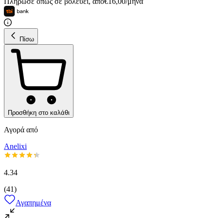
Πλήρωσε όπως σε βολεύει
,
από
€
16,00
/
μήνα
Πίσω
Προσθήκη στο καλάθι
Αγορά από
Anelixi
4.34
(
41
)
Αγαπημένα