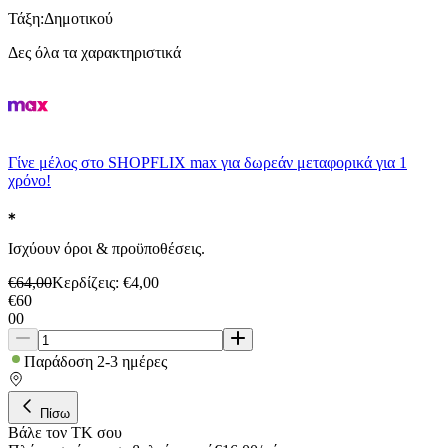
Τάξη
:
Δημοτικού
Δες όλα τα χαρακτηριστικά
Γίνε μέλος στο SHOPFLIX max για δωρεάν μεταφορικά για 1
χρόνο!
Ισχύουν όροι & προϋποθέσεις.
€
64,00
Κερδίζεις
: €
4,00
€
60
00
Παράδοση 2-3 ημέρες
Πίσω
Βάλε τον ΤΚ σου