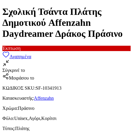
Σχολική Τσάντα Πλάτης
Δημοτικού Affenzahn
Daydreamer Δράκος Πράσινο
Έκπτωση
Αγαπημένα
Σύγκρινέ το
Μοιράσου το
ΚΩΔΙΚΟΣ SKU
:
SF-10341913
Κατασκευαστής
:
Affenzahn
Χρώμα
:
Πράσινο
Φύλο
:
Unisex,Αγόρι,Κορίτσι
Τύπος
:
Πλάτης