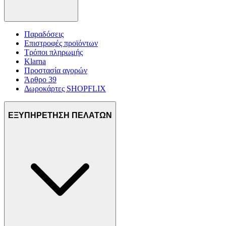
Παραδόσεις
Επιστροφές προϊόντων
Τρόποι πληρωμής
Klarna
Προστασία αγορών
Άρθρο 39
Δωροκάρτες SHOPFLIX
ΕΞΥΠΗΡΕΤΗΣΗ ΠΕΛΑΤΩΝ