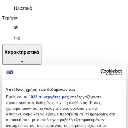
Πλαστικά
Τεμάχια
:
69
τμχ
Χαρακτηριστικά
+
Χαρακτηριστικά
Κατασκευαστής
:
Υπεύθυνη χρήση των δεδομένων σας
OEM
Εμείς και
οι 1022 συνεργάτες μας
επεξεργαζόμαστε
προσωπικά σας δεδομένα, π.χ. τη διεύθυνση IP σας,
Ηλικία
:
χρησιμοποιώντας τεχνολογία όπως cookies για να
αποθηκεύουμε και να έχουμε πρόσβαση σε πληροφορίες στη
3+ Ετών
συσκευή σας, με σκοπό την προβολή εξατομικευμένων
Bristles
:
διαφημίσεων και περιεχομένου, τις μετρήσεις σχετικά με