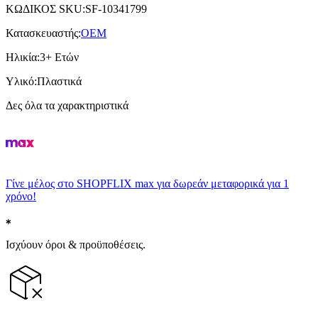
ΚΩΔΙΚΟΣ SKU
:
SF-10341799
Κατασκευαστής
:
OEM
Ηλικία
:
3+ Ετών
Υλικό
:
Πλαστικά
Δες όλα τα χαρακτηριστικά
Γίνε μέλος στο SHOPFLIX max για δωρεάν μεταφορικά για 1
χρόνο!
Ισχύουν όροι & προϋποθέσεις.