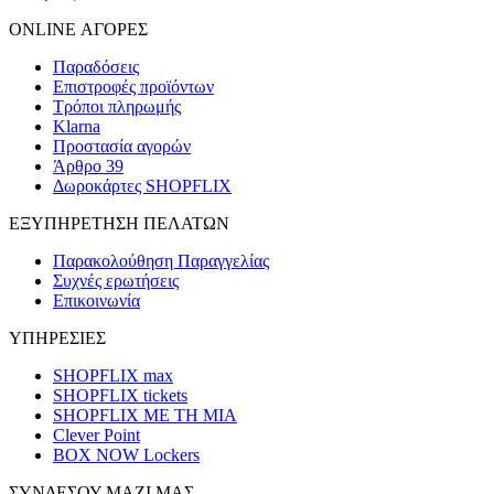
ONLINE ΑΓΟΡΕΣ
Παραδόσεις
Επιστροφές προϊόντων
Τρόποι πληρωμής
Klarna
Προστασία αγορών
Άρθρο 39
Δωροκάρτες SHOPFLIX
ΕΞΥΠΗΡΕΤΗΣΗ ΠΕΛΑΤΩΝ
Παρακολούθηση Παραγγελίας
Συχνές ερωτήσεις
Επικοινωνία
ΥΠΗΡΕΣΙΕΣ
SHOPFLIX max
SHOPFLIX tickets
SHOPFLIX ΜΕ ΤΗ ΜΙΑ
Clever Point
BOX NOW Lockers
ΣΥΝΔΕΣΟΥ ΜΑΖΙ ΜΑΣ