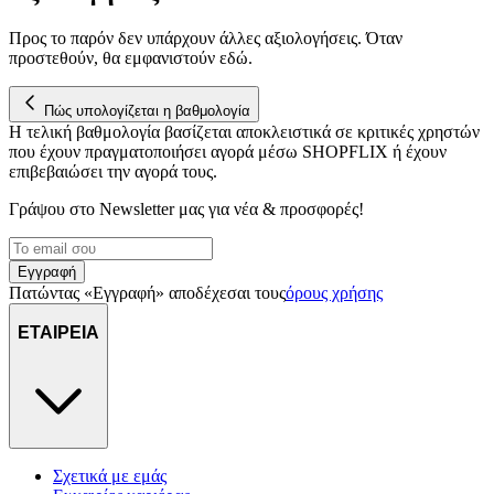
διεύθυνση IP σας, χρησιμοποιώντας τεχνολογία όπως cookies
για να αποθηκεύουμε και να έχουμε πρόσβαση σε πληροφορίες
Προς το παρόν δεν υπάρχουν άλλες αξιολογήσεις. Όταν
στη συσκευή σας, με σκοπό την προβολή εξατομικευμένων
προστεθούν, θα εμφανιστούν εδώ.
διαφημίσεων και περιεχομένου, τις μετρήσεις σχετικά με
διαφημίσεις και περιεχόμενο, την καλύτερη εικόνα του κοινού
Πώς υπολογίζεται η βαθμολογία
μας και την ανάπτυξη προϊόντων. Επίσης, κοινοποιούμε
Η τελική βαθμολογία βασίζεται αποκλειστικά σε κριτικές χρηστών
πληροφορίες σχετικά με την από μέρους σας χρήση της
που έχουν πραγματοποιήσει αγορά μέσω SHOPFLIX ή έχουν
τοποθεσίας μας στους συνεργάτες μέσων κοινωνικής
επιβεβαιώσει την αγορά τους.
δικτύωσης, διαφημίσεων και ανάλυσης.
Γράψου στο Νewsletter μας για νέα & προσφορές!
Εγγραφή
Πατώντας «Εγγραφή» αποδέχεσαι τους
όρους χρήσης
ΕΤΑΙΡΕΙΑ
Σχετικά με εμάς