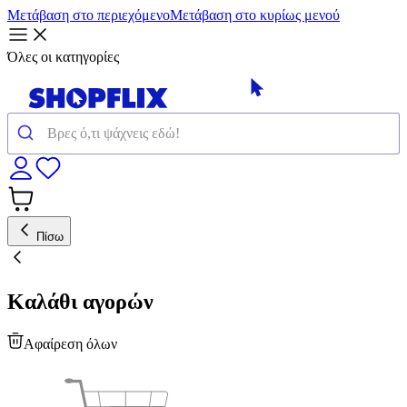
Μετάβαση στο περιεχόμενο
Μετάβαση στο κυρίως μενού
Όλες οι κατηγορίες
Πίσω
Καλάθι αγορών
Αφαίρεση όλων