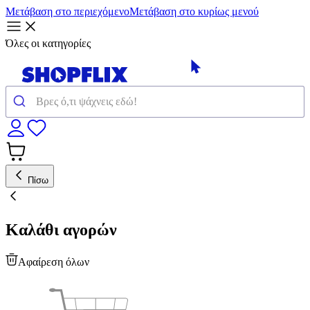
Μετάβαση στο περιεχόμενο
Μετάβαση στο κυρίως μενού
Όλες οι κατηγορίες
Πίσω
Καλάθι αγορών
Αφαίρεση όλων