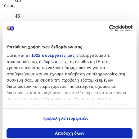
Ύψος
:
46
cm
Χαρακτηριστικά
Υπεύθυνη χρήση των δεδομένων σας
+
Εμείς και
οι 1022 συνεργάτες μας
επεξεργαζόμαστε
προσωπικά σας δεδομένα, π.χ. τη διεύθυνση IP σας,
Χαρακτηριστικά
χρησιμοποιώντας τεχνολογία όπως cookies για να
αποθηκεύουμε και να έχουμε πρόσβαση σε πληροφορίες στη
Κατασκευαστής
:
συσκευή σας, με σκοπό την προβολή εξατομικευμένων
διαφημίσεων και περιεχομένου, τις μετρήσεις σχετικά με
Uni Pap
διαφημίσεις και περιεχόμενο, την καλύτερη εικόνα του κοινού
μας και την ανάπτυξη προϊόντων. Έχετε τη δυνατότητα
Βασικά Χαρακτηριστικά
επιλογής ως προς το ποιος χρησιμοποιεί τα δεδομένα σας και
για ποιους σκοπούς.
Χρώμα
:
Προβολή λεπτομερειών
Εάν μας επιτρέπετε, θα θέλαμε επίσης:
Μαύρο
Να συλλέξουμε πληροφορίες σχετικά με τη γεωγραφική
Αποδοχή όλων
Φύλο
:
σας τοποθεσία, οι οποίες μπορεί να είναι ακριβείς σε