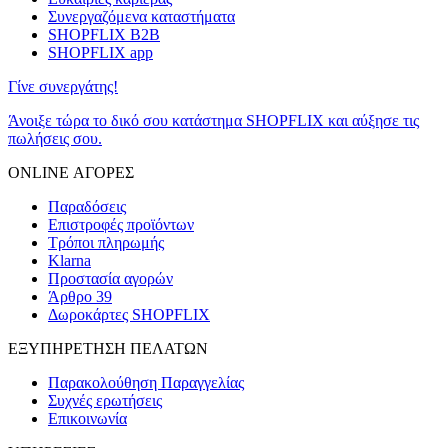
Συνεργαζόμενα καταστήματα
SHOPFLIX B2B
SHOPFLIX app
Γίνε συνεργάτης!
Άνοιξε τώρα το δικό σου κατάστημα SHOPFLIX και αύξησε τις
πωλήσεις σου.
ONLINE ΑΓΟΡΕΣ
Παραδόσεις
Επιστροφές προϊόντων
Τρόποι πληρωμής
Klarna
Προστασία αγορών
Άρθρο 39
Δωροκάρτες SHOPFLIX
ΕΞΥΠΗΡΕΤΗΣΗ ΠΕΛΑΤΩΝ
Παρακολούθηση Παραγγελίας
Συχνές ερωτήσεις
Επικοινωνία