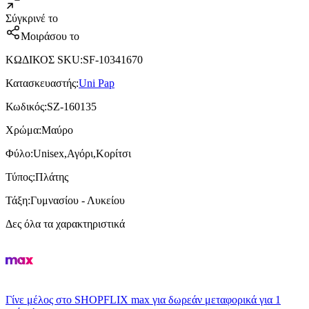
Σύγκρινέ το
Μοιράσου το
ΚΩΔΙΚΟΣ SKU
:
SF-10341670
Κατασκευαστής
:
Uni Pap
Κωδικός
:
SZ-160135
Χρώμα
:
Μαύρο
Φύλο
:
Unisex,Αγόρι,Κορίτσι
Τύπος
:
Πλάτης
Τάξη
:
Γυμνασίου - Λυκείου
Δες όλα τα χαρακτηριστικά
Γίνε μέλος στο SHOPFLIX max για δωρεάν μεταφορικά για 1