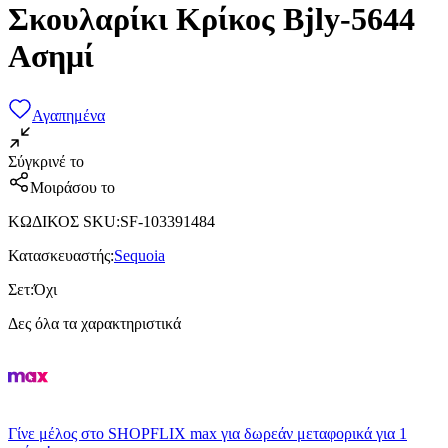
Σκουλαρίκι Κρίκος Bjly-5644
Ασημί
Αγαπημένα
Σύγκρινέ το
Μοιράσου το
ΚΩΔΙΚΟΣ SKU
:
SF-103391484
Κατασκευαστής
:
Sequoia
Σετ
:
Όχι
Δες όλα τα χαρακτηριστικά
Γίνε μέλος στο SHOPFLIX max για δωρεάν μεταφορικά για 1