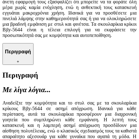
άνετη εφαρμογή τους εξασφαλίζει ότι μπορείτε να τα φοράτε όλη
μέρα χωρίς καμία ενόχληση, ενώ η ανθεκτική τους κατασκευή
εγγυάται μακροχρόνια χρήση. Ιδανικά για να προσθέσετε μια
πινελιά λάμψης στην καθημερινότητά σας ή για να ολοκληρώσετε
μια βραδινή εμφάνιση με στυλ και φινέτσα. Τα σκουλαρίκια κρίκοι
Bjly-5644 είναι η τέλεια επιλογή για να εκφράσετε την
προσωπικότητά σας με κομψότητα και αυτοπεποίθηση.
Περιγραφή
+
Περιγραφή
Με λίγα λόγια...
Αναδείξτε την κομψότητα και το στυλ σας με τα σκουλαρίκια
κρίκους Bjly-5644 σε ασημί απόχρωση. Ιδανικά για κάθε
περίσταση, αυτά τα σκουλαρίκια προσφέρουν μια διαχρονική
γοητεία που συμπληρώνει κάθε εμφάνιση. Η λεπτή τους
κατασκευή και η λαμπερή ασημί απόχρωση προσδίδουν μια
αίσθηση πολυτέλειας, ενώ ο κλασικός σχεδιασμός τους τα καθιστά
απαραίτητο αξεσουάρ για κάθε γυναίκα που αγαπά τη μόδα. Η