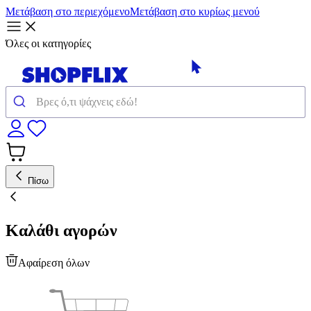
Μετάβαση στο περιεχόμενο
Μετάβαση στο κυρίως μενού
Όλες οι κατηγορίες
Πίσω
Καλάθι αγορών
Αφαίρεση όλων