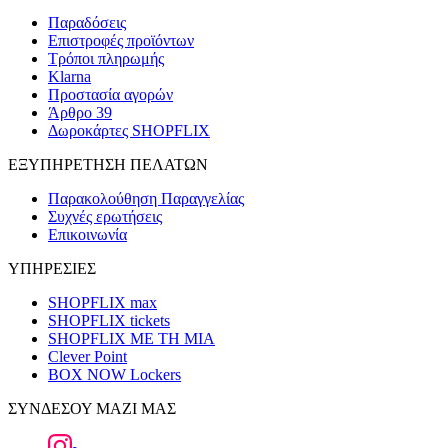
Παραδόσεις
Επιστροφές προϊόντων
Τρόποι πληρωμής
Klarna
Προστασία αγορών
Άρθρο 39
Δωροκάρτες SHOPFLIX
ΕΞΥΠΗΡΕΤΗΣΗ ΠΕΛΑΤΩΝ
Παρακολούθηση Παραγγελίας
Συχνές ερωτήσεις
Επικοινωνία
ΥΠΗΡΕΣΙΕΣ
SHOPFLIX max
SHOPFLIX tickets
SHOPFLIX ΜΕ ΤΗ ΜΙΑ
Clever Point
BOX NOW Lockers
ΣΥΝΔΕΣΟΥ ΜΑΖΙ ΜΑΣ