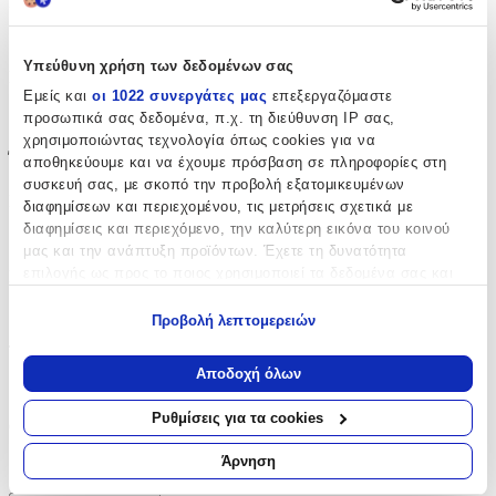
Περιοχή
:
Αυτιά
Υπεύθυνη χρήση των δεδομένων σας
Σετ
:
Εμείς και
οι 1022 συνεργάτες μας
επεξεργαζόμαστε
Όχι
προσωπικά σας δεδομένα, π.χ. τη διεύθυνση IP σας,
χρησιμοποιώντας τεχνολογία όπως cookies για να
Έξτρα Χαρακτηριστικά
αποθηκεύουμε και να έχουμε πρόσβαση σε πληροφορίες στη
συσκευή σας, με σκοπό την προβολή εξατομικευμένων
Piercing
:
διαφημίσεων και περιεχομένου, τις μετρήσεις σχετικά με
διαφημίσεις και περιεχόμενο, την καλύτερη εικόνα του κοινού
Όχι
μας και την ανάπτυξη προϊόντων. Έχετε τη δυνατότητα
επιλογής ως προς το ποιος χρησιμοποιεί τα δεδομένα σας και
Νυφικά
:
για ποιους σκοπούς.
Όχι
Προβολή λεπτομερειών
Εάν μας επιτρέπετε, θα θέλαμε επίσης:
Τύπος
:
Να συλλέξουμε πληροφορίες σχετικά με τη γεωγραφική
Αποδοχή όλων
σας τοποθεσία, οι οποίες μπορεί να είναι ακριβείς σε
Κρίκοι
απόσταση μερικών μέτρων
Ρυθμίσεις για τα cookies
Clip
:
Να αναγνωρίσουμε τη συσκευή σας σαρώνοντας ενεργά
για συγκεκριμένα χαρακτηριστικά (δακτυλικό αποτύπωμα)
Άρνηση
Όχι
Μάθετε περισσότερα σχετικά με τον τρόπο επεξεργασίας των