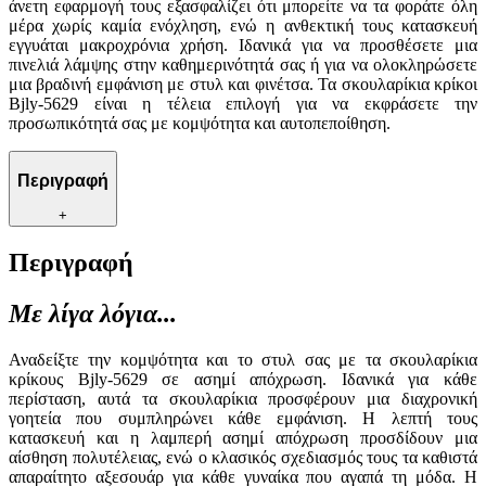
άνετη εφαρμογή τους εξασφαλίζει ότι μπορείτε να τα φοράτε όλη
μέρα χωρίς καμία ενόχληση, ενώ η ανθεκτική τους κατασκευή
εγγυάται μακροχρόνια χρήση. Ιδανικά για να προσθέσετε μια
πινελιά λάμψης στην καθημερινότητά σας ή για να ολοκληρώσετε
μια βραδινή εμφάνιση με στυλ και φινέτσα. Τα σκουλαρίκια κρίκοι
Bjly-5629 είναι η τέλεια επιλογή για να εκφράσετε την
προσωπικότητά σας με κομψότητα και αυτοπεποίθηση.
Περιγραφή
+
Περιγραφή
Με λίγα λόγια...
Αναδείξτε την κομψότητα και το στυλ σας με τα σκουλαρίκια
κρίκους Bjly-5629 σε ασημί απόχρωση. Ιδανικά για κάθε
περίσταση, αυτά τα σκουλαρίκια προσφέρουν μια διαχρονική
γοητεία που συμπληρώνει κάθε εμφάνιση. Η λεπτή τους
κατασκευή και η λαμπερή ασημί απόχρωση προσδίδουν μια
αίσθηση πολυτέλειας, ενώ ο κλασικός σχεδιασμός τους τα καθιστά
απαραίτητο αξεσουάρ για κάθε γυναίκα που αγαπά τη μόδα. Η