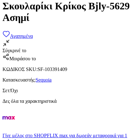
Σκουλαρίκι Κρίκος Bjly-5629
Ασημί
Αγαπημένα
Σύγκρινέ το
Μοιράσου το
ΚΩΔΙΚΟΣ SKU
:
SF-103391409
Κατασκευαστής
:
Sequoia
Σετ
:
Όχι
Δες όλα τα χαρακτηριστικά
Γίνε μέλος στο SHOPFLIX max για δωρεάν μεταφορικά για 1