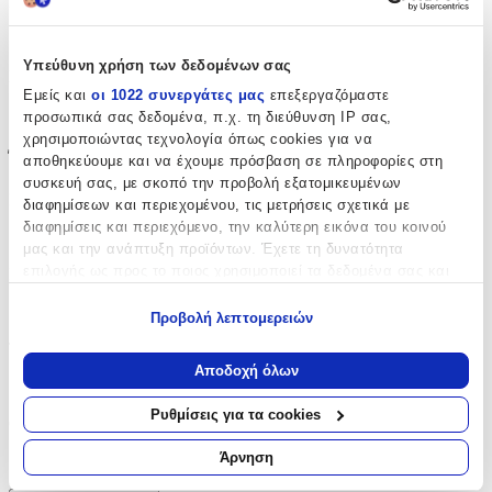
Περιοχή
:
Αυτιά
Υπεύθυνη χρήση των δεδομένων σας
Σετ
:
Εμείς και
οι 1022 συνεργάτες μας
επεξεργαζόμαστε
Όχι
προσωπικά σας δεδομένα, π.χ. τη διεύθυνση IP σας,
χρησιμοποιώντας τεχνολογία όπως cookies για να
Έξτρα Χαρακτηριστικά
αποθηκεύουμε και να έχουμε πρόσβαση σε πληροφορίες στη
συσκευή σας, με σκοπό την προβολή εξατομικευμένων
Piercing
:
διαφημίσεων και περιεχομένου, τις μετρήσεις σχετικά με
διαφημίσεις και περιεχόμενο, την καλύτερη εικόνα του κοινού
Όχι
μας και την ανάπτυξη προϊόντων. Έχετε τη δυνατότητα
επιλογής ως προς το ποιος χρησιμοποιεί τα δεδομένα σας και
Νυφικά
:
για ποιους σκοπούς.
Όχι
Προβολή λεπτομερειών
Εάν μας επιτρέπετε, θα θέλαμε επίσης:
Τύπος
:
Να συλλέξουμε πληροφορίες σχετικά με τη γεωγραφική
Αποδοχή όλων
σας τοποθεσία, οι οποίες μπορεί να είναι ακριβείς σε
Κρίκοι
απόσταση μερικών μέτρων
Ρυθμίσεις για τα cookies
Clip
:
Να αναγνωρίσουμε τη συσκευή σας σαρώνοντας ενεργά
για συγκεκριμένα χαρακτηριστικά (δακτυλικό αποτύπωμα)
Άρνηση
Όχι
Μάθετε περισσότερα σχετικά με τον τρόπο επεξεργασίας των