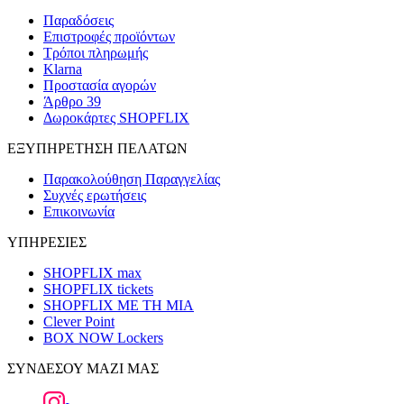
Παραδόσεις
Επιστροφές προϊόντων
Τρόποι πληρωμής
Klarna
Προστασία αγορών
Άρθρο 39
Δωροκάρτες SHOPFLIX
ΕΞΥΠΗΡΕΤΗΣΗ ΠΕΛΑΤΩΝ
Παρακολούθηση Παραγγελίας
Συχνές ερωτήσεις
Επικοινωνία
ΥΠΗΡΕΣΙΕΣ
SHOPFLIX max
SHOPFLIX tickets
SHOPFLIX ΜΕ ΤΗ ΜΙΑ
Clever Point
BOX NOW Lockers
ΣΥΝΔΕΣΟΥ ΜΑΖΙ ΜΑΣ