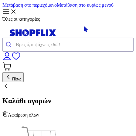
Μετάβαση στο περιεχόμενο
Μετάβαση στο κυρίως μενού
Όλες οι κατηγορίες
Πίσω
Καλάθι αγορών
Αφαίρεση όλων