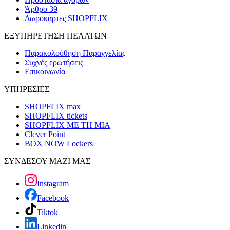
Άρθρο 39
Δωροκάρτες SHOPFLIX
ΕΞΥΠΗΡΕΤΗΣΗ ΠΕΛΑΤΩΝ
Παρακολούθηση Παραγγελίας
Συχνές ερωτήσεις
Επικοινωνία
ΥΠΗΡΕΣΙΕΣ
SHOPFLIX max
SHOPFLIX tickets
SHOPFLIX ΜΕ ΤΗ ΜΙΑ
Clever Point
BOX NOW Lockers
ΣΥΝΔΕΣΟΥ ΜΑΖΙ ΜΑΣ
Instagram
Facebook
Tiktok
Linkedin