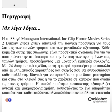
+
Περιγραφή
Με λίγα λόγια...
Η συλλογή Monogram International, Inc Clip Horror Movies Series
2 Display 24pcs 24τμχ αποτελεί την ιδανική προσθήκη για τους
λάτρεις των ταινιών τρόμου και των μοναδικών αξεσουάρ. Κάθε
κομμάτι αυτής της συλλογής είναι προσεκτικά σχεδιασμένο για να
αποτυπώνει την ατμόσφαιρα και την ένταση των αγαπημένων σας
ταινιών τρόμου, προσφέροντας μια μοναδική εμπειρία συλλογής.
Με 24 διαφορετικά σχέδια, αυτή η σειρά προσφέρει μια ποικιλία
από εμβληματικούς χαρακτήρες και σκηνές που θα ενθουσιάσουν
κάθε συλλέκτη. Ιδανικό για να προσθέσετε μια δόση μυστηρίου
και στυλ στα κλειδιά σας ή να το χαρίσετε σε κάποιον που αγαπά
τις ταινίες τρόμου. Η υψηλή ποιότητα κατασκευής εξασφαλίζει
αντοχή και μακροχρόνια χρήση, καθιστώντας το ένα απαραίτητο
κομμάτι για κάθε συλλογή. Ανακαλύψτε την απόλυτη εμπειρία
τρόμου με αυτή τη μοναδική σειρά μπρελόκ.
Χαρακτηριστικά