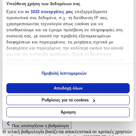
Υπεύθυνη χρήση των δεδομένων σας
Κατασκευαστής
:
Εμείς και
οι 1022 συνεργάτες μας
επεξεργαζόμαστε
Monogram International, Inc
προσωπικά σας δεδομένα, π.χ. τη διεύθυνση IP σας,
χρησιμοποιώντας τεχνολογία όπως cookies για να
αποθηκεύουμε και να έχουμε πρόσβαση σε πληροφορίες στη
Χαρακτηριστικά
συσκευή σας, με σκοπό την προβολή εξατομικευμένων
διαφημίσεων και περιεχομένου, τις μετρήσεις σχετικά με
+
διαφημίσεις και περιεχόμενο, την καλύτερη εικόνα του κοινού
μας και την ανάπτυξη προϊόντων. Έχετε τη δυνατότητα
Χαρακτηριστικά
επιλογής ως προς το ποιος χρησιμοποιεί τα δεδομένα σας και
για ποιους σκοπούς.
Κατασκευαστής
:
Προβολή λεπτομερειών
Εάν μας επιτρέπετε, θα θέλαμε επίσης:
Monogram International, Inc
Να συλλέξουμε πληροφορίες σχετικά με τη γεωγραφική
Αποδοχή όλων
Αξιολογήσεις
σας τοποθεσία, οι οποίες μπορεί να είναι ακριβείς σε
απόσταση μερικών μέτρων
Ρυθμίσεις για τα cookies
Να αναγνωρίσουμε τη συσκευή σας σαρώνοντας ενεργά
Προς το παρόν δεν υπάρχουν άλλες αξιολογήσεις. Όταν
για συγκεκριμένα χαρακτηριστικά (δακτυλικό αποτύπωμα)
προστεθούν, θα εμφανιστούν εδώ.
Άρνηση
Μάθετε περισσότερα σχετικά με τον τρόπο επεξεργασίας των
προσωπικών σας δεδομένων και καθορίστε τις προτιμήσεις σας
Πώς υπολογίζεται η βαθμολογία
στην
ενότητα “Λεπτομέρειες”
. Μπορείτε να αλλάξετε ή να
Η τελική βαθμολογία βασίζεται αποκλειστικά σε κριτικές χρηστών
ανακαλέσετε τη συγκατάθεσή σας ανά πάσα στιγμή από τη