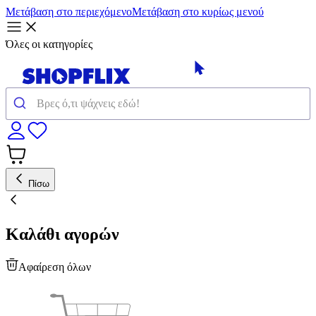
Μετάβαση στο περιεχόμενο
Μετάβαση στο κυρίως μενού
Όλες οι κατηγορίες
Πίσω
Καλάθι αγορών
Αφαίρεση όλων