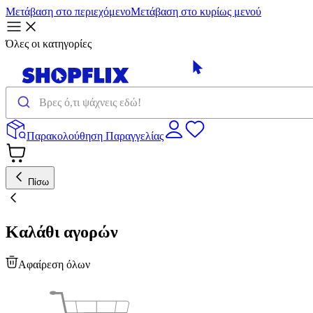
Μετάβαση στο περιεχόμενο
Μετάβαση στο κυρίως μενού
Όλες οι κατηγορίες
Παρακολούθηση Παραγγελίας
Πίσω
Καλάθι αγορών
Αφαίρεση όλων