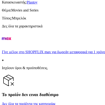
Κατασκευαστής
:
Plastoy
Θέμα
:
Movies and Series
Τύπος
:
Μπρελόκ
Δες όλα τα χαρακτηριστικά
Γίνε μέλος στο SHOPFLIX max για δωρεάν μεταφορικά για 1 χρόνο
Ισχύουν όροι & προϋποθέσεις.
Το προϊόν δεν ειναι διαθέσιμο
Δες όλα τα προϊόντα της κατηγορίας