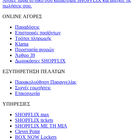
Άνοιξε τώρα το δικό σου κατάστημα SHOPFLIX και αύξησε τις
πωλήσεις σου.
ONLINE ΑΓΟΡΕΣ
Παραδόσεις
Επιστροφές προϊόντων
Τρόποι πληρωμής
Klarna
Προστασία αγορών
Άρθρο 39
Δωροκάρτες SHOPFLIX
ΕΞΥΠΗΡΕΤΗΣΗ ΠΕΛΑΤΩΝ
Παρακολούθηση Παραγγελίας
Συχνές ερωτήσεις
Επικοινωνία
ΥΠΗΡΕΣΙΕΣ
SHOPFLIX max
SHOPFLIX tickets
SHOPFLIX ΜΕ ΤΗ ΜΙΑ
Clever Point
BOX NOW Lockers