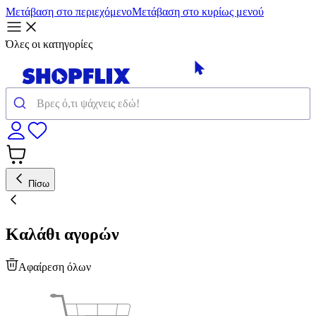
Μετάβαση στο περιεχόμενο
Μετάβαση στο κυρίως μενού
Όλες οι κατηγορίες
Πίσω
Καλάθι αγορών
Αφαίρεση όλων