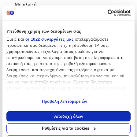
Μεταλλικό
Κατασκευαστής
:
Monogram International, Inc
Υπεύθυνη χρήση των δεδομένων σας
Εμείς και
οι 1022 συνεργάτες μας
επεξεργαζόμαστε
Χαρακτηριστικά
προσωπικά σας δεδομένα, π.χ. τη διεύθυνση IP σας,
+
χρησιμοποιώντας τεχνολογία όπως cookies για να
αποθηκεύουμε και να έχουμε πρόσβαση σε πληροφορίες στη
Χαρακτηριστικά
συσκευή σας, με σκοπό την προβολή εξατομικευμένων
διαφημίσεων και περιεχομένου, τις μετρήσεις σχετικά με
διαφημίσεις και περιεχόμενο, την καλύτερη εικόνα του κοινού
Τύπος
:
μας και την ανάπτυξη προϊόντων. Έχετε τη δυνατότητα
Μπρελόκ
επιλογής ως προς το ποιος χρησιμοποιεί τα δεδομένα σας και
για ποιους σκοπούς.
Υλικό
:
Προβολή λεπτομερειών
Εάν μας επιτρέπετε, θα θέλαμε επίσης:
Μεταλλικό
Να συλλέξουμε πληροφορίες σχετικά με τη γεωγραφική
Αποδοχή όλων
Κατασκευαστής
:
σας τοποθεσία, οι οποίες μπορεί να είναι ακριβείς σε
απόσταση μερικών μέτρων
Ρυθμίσεις για τα cookies
Monogram International, Inc
Να αναγνωρίσουμε τη συσκευή σας σαρώνοντας ενεργά