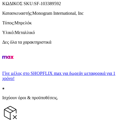
ΚΩΔΙΚΟΣ SKU
:
SF-103389592
Κατασκευαστής
:
Monogram International, Inc
Τύπος
:
Μπρελόκ
Υλικό
:
Μεταλλικό
Δες όλα τα χαρακτηριστικά
Γίνε μέλος στο SHOPFLIX max για δωρεάν μεταφορικά για 1
χρόνο!
Ισχύουν όροι & προϋποθέσεις.