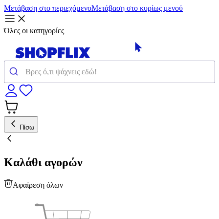
Μετάβαση στο περιεχόμενο
Μετάβαση στο κυρίως μενού
Όλες οι κατηγορίες
Πίσω
Καλάθι αγορών
Αφαίρεση όλων