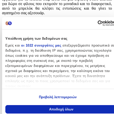
για δώρο σε φίλους που εκτιμούν το μοναδικό και το διαφορετικό,
αυτό το μπρελόκ θα κλέψει τις εντυπώσεις και θα γίνει το
αγαπημένο σας αξεσουάρ.
Χαρακτηριστικά
Τύπος
:
Υπεύθυνη χρήση των δεδομένων σας
Μπρελόκ
Εμείς και
οι 1022 συνεργάτες μας
επεξεργαζόμαστε προσωπικά σ
δεδομένα, π.χ. τη διεύθυνση IP σας, χρησιμοποιώντας τεχνολογία
Χρώμα
:
όπως cookies για να αποθηκεύουμε και να έχουμε πρόσβαση σε
Μαύρο
πληροφορίες στη συσκευή σας, με σκοπό την προβολή
εξατομικευμένων διαφημίσεων και περιεχομένου, τις μετρήσεις
σχετικά με διαφημίσεις και περιεχόμενο, την καλύτερη εικόνα του
Χαρακτηριστικά
κοινού μας και την ανάπτυξη προϊόντων. Έχετε τη δυνατότητα
επιλογής ως προς το ποιος χρησιμοποιεί τα δεδομένα σας και για
+
ποιους σκοπούς.
Χαρακτηριστικά
Εάν μας επιτρέπετε, θα θέλαμε επίσης:
Προβολή λεπτομερειών
Να συλλέξουμε πληροφορίες σχετικά με τη γεωγραφική σας
Τύπος
:
τοποθεσία, οι οποίες μπορεί να είναι ακριβείς σε απόσταση
Αποδοχή όλων
μερικών μέτρων
Μπρελόκ