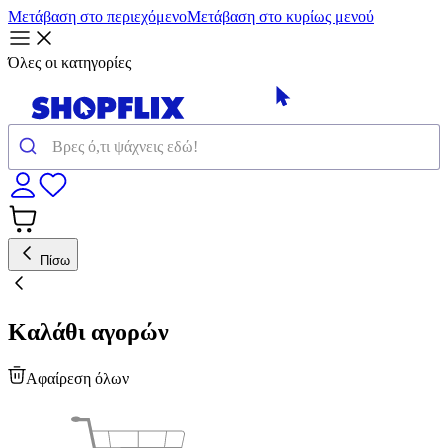
Μετάβαση στο περιεχόμενο
Μετάβαση στο κυρίως μενού
Όλες οι κατηγορίες
Πίσω
Καλάθι αγορών
Αφαίρεση όλων