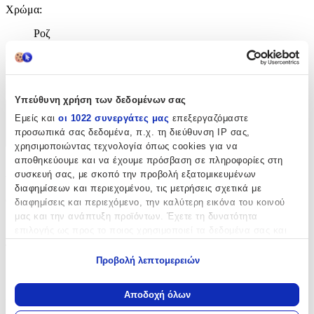
Χρώμα
:
Ροζ
Κατασκευαστής
:
Metalmorphose
Υπεύθυνη χρήση των δεδομένων σας
Χαρακτηριστικά
Εμείς και
οι 1022 συνεργάτες μας
επεξεργαζόμαστε
προσωπικά σας δεδομένα, π.χ. τη διεύθυνση IP σας,
+
χρησιμοποιώντας τεχνολογία όπως cookies για να
αποθηκεύουμε και να έχουμε πρόσβαση σε πληροφορίες στη
Χαρακτηριστικά
συσκευή σας, με σκοπό την προβολή εξατομικευμένων
διαφημίσεων και περιεχομένου, τις μετρήσεις σχετικά με
Θέμα
:
διαφημίσεις και περιεχόμενο, την καλύτερη εικόνα του κοινού
μας και την ανάπτυξη προϊόντων. Έχετε τη δυνατότητα
Καρδιά
επιλογής ως προς το ποιος χρησιμοποιεί τα δεδομένα σας και
για ποιους σκοπούς.
Τύπος
:
Προβολή λεπτομερειών
Μπρελόκ
Εάν μας επιτρέπετε, θα θέλαμε επίσης:
Να συλλέξουμε πληροφορίες σχετικά με τη γεωγραφική
Αποδοχή όλων
Χρώμα
:
σας τοποθεσία, οι οποίες μπορεί να είναι ακριβείς σε