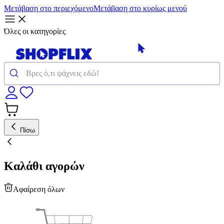
Μετάβαση στο περιεχόμενο
Μετάβαση στο κυρίως μενού
Όλες οι κατηγορίες
Πίσω
Καλάθι αγορών
Αφαίρεση όλων