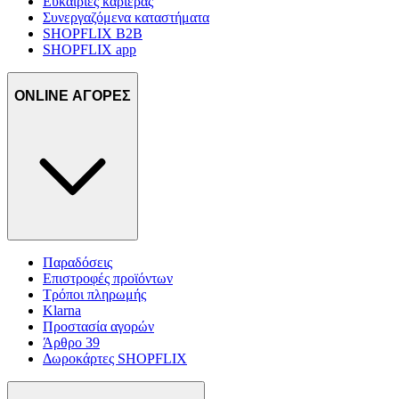
Ευκαιρίες καριέρας
Συνεργαζόμενα καταστήματα
SHOPFLIX B2B
SHOPFLIX app
ONLINE ΑΓΟΡΕΣ
Παραδόσεις
Επιστροφές προϊόντων
Τρόποι πληρωμής
Klarna
Προστασία αγορών
Άρθρο 39
Δωροκάρτες SHOPFLIX