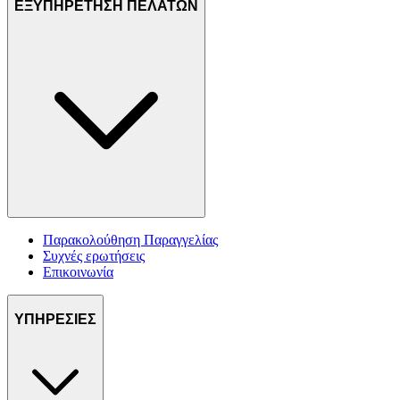
ΕΞΥΠΗΡΕΤΗΣΗ ΠΕΛΑΤΩΝ
Παρακολούθηση Παραγγελίας
Συχνές ερωτήσεις
Επικοινωνία
ΥΠΗΡΕΣΙΕΣ