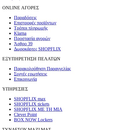
ONLINE ΑΓΟΡΕΣ
Παραδόσεις
Επιστροφές προϊόντων
Τρόποι πληρωμής
Klarna
Προστασία αγορών
Άρθρο 39
Δωροκάρτες SHOPFLIX
ΕΞΥΠΗΡΕΤΗΣΗ ΠΕΛΑΤΩΝ
Παρακολούθηση Παραγγελίας
Συχνές ερωτήσεις
Επικοινωνία
ΥΠΗΡΕΣΙΕΣ
SHOPFLIX max
SHOPFLIX tickets
SHOPFLIX ΜΕ ΤΗ ΜΙΑ
Clever Point
BOX NOW Lockers
ΣΥΝΔΕΣΟΥ ΜΑΖΙ ΜΑΣ