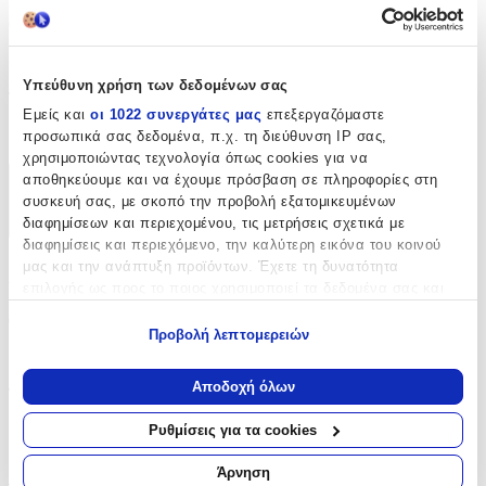
Θέμα
:
Movies and Series
Υπεύθυνη χρήση των δεδομένων σας
Τύπος
:
Εμείς και
οι 1022 συνεργάτες μας
επεξεργαζόμαστε
Μπρελόκ
προσωπικά σας δεδομένα, π.χ. τη διεύθυνση IP σας,
χρησιμοποιώντας τεχνολογία όπως cookies για να
αποθηκεύουμε και να έχουμε πρόσβαση σε πληροφορίες στη
Χαρακτηριστικά
συσκευή σας, με σκοπό την προβολή εξατομικευμένων
διαφημίσεων και περιεχομένου, τις μετρήσεις σχετικά με
+
διαφημίσεις και περιεχόμενο, την καλύτερη εικόνα του κοινού
μας και την ανάπτυξη προϊόντων. Έχετε τη δυνατότητα
Χαρακτηριστικά
επιλογής ως προς το ποιος χρησιμοποιεί τα δεδομένα σας και
για ποιους σκοπούς.
Θέμα
:
Προβολή λεπτομερειών
Εάν μας επιτρέπετε, θα θέλαμε επίσης:
Movies and Series
Να συλλέξουμε πληροφορίες σχετικά με τη γεωγραφική
Αποδοχή όλων
Τύπος
:
σας τοποθεσία, οι οποίες μπορεί να είναι ακριβείς σε
απόσταση μερικών μέτρων
Ρυθμίσεις για τα cookies
Μπρελόκ
Να αναγνωρίσουμε τη συσκευή σας σαρώνοντας ενεργά
για συγκεκριμένα χαρακτηριστικά (δακτυλικό αποτύπωμα)
Αξιολογήσεις
Άρνηση