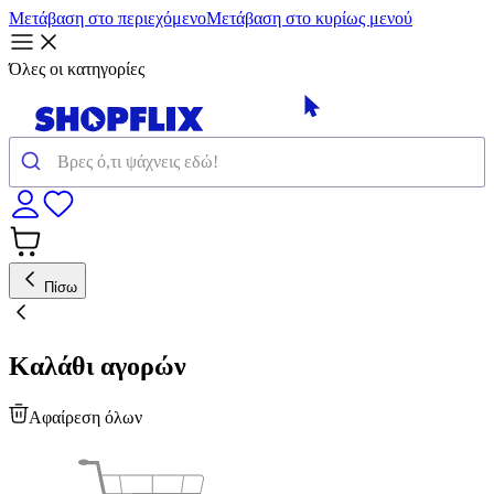
Μετάβαση στο περιεχόμενο
Μετάβαση στο κυρίως μενού
Όλες οι κατηγορίες
Πίσω
Καλάθι αγορών
Αφαίρεση όλων