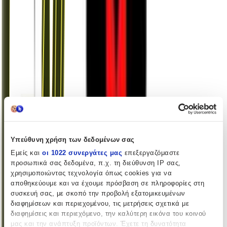
Ανιχνευτής πλαστών χαρτονομισμάτων με λειτουργία ρεύματος και
επαναφορτιζόμενη μπαταρία Ανιχνεύει τα νέας κοπής
χαρτονομίσματα και διαθέτει θύρα USB για σύνδεση με
υπολογιστή για αναβάθμιση σε περίπτωση που εκδοθούν νέα
χαρτονομίσματα.
Χαρακτηριστικά
Κατασκευαστής
:
Telco
Χαρακτηριστικά
Υπεύθυνη χρήση των δεδομένων σας
Μπαταρία Προαιρετική
:
Εμείς και
οι 1022 συνεργάτες μας
επεξεργαζόμαστε
προσωπικά σας δεδομένα, π.χ. τη διεύθυνση IP σας,
Όχι
χρησιμοποιώντας τεχνολογία όπως cookies για να
Είδος
:
αποθηκεύουμε και να έχουμε πρόσβαση σε πληροφορίες στη
συσκευή σας, με σκοπό την προβολή εξατομικευμένων
Μπαταρίας
διαφημίσεων και περιεχομένου, τις μετρήσεις σχετικά με
διαφημίσεις και περιεχόμενο, την καλύτερη εικόνα του κοινού
Ρεύματος
μας και την ανάπτυξη προϊόντων. Έχετε τη δυνατότητα