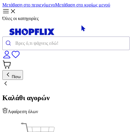
Μετάβαση στο περιεχόμενο
Μετάβαση στο κυρίως μενού
Όλες οι κατηγορίες
Πίσω
Καλάθι αγορών
Αφαίρεση όλων