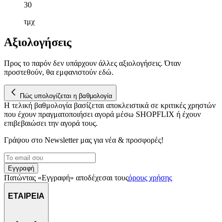
30
αναλύουμε την κυκλοφορία μας. Εμείς και οι 1022 συνεργάτες
μας επεξεργαζόμαστε προσωπικά σας δεδομένα, π.χ. τη
τμχ
διεύθυνση IP σας, χρησιμοποιώντας τεχνολογία όπως cookies
για να αποθηκεύουμε και να έχουμε πρόσβαση σε πληροφορίες
Αξιολογήσεις
στη συσκευή σας, με σκοπό την προβολή εξατομικευμένων
διαφημίσεων και περιεχομένου, τις μετρήσεις σχετικά με
Προς το παρόν δεν υπάρχουν άλλες αξιολογήσεις. Όταν
διαφημίσεις και περιεχόμενο, την καλύτερη εικόνα του κοινού
προστεθούν, θα εμφανιστούν εδώ.
μας και την ανάπτυξη προϊόντων. Επίσης, κοινοποιούμε
πληροφορίες σχετικά με την από μέρους σας χρήση της
Πώς υπολογίζεται η βαθμολογία
τοποθεσίας μας στους συνεργάτες μέσων κοινωνικής
Η τελική βαθμολογία βασίζεται αποκλειστικά σε κριτικές χρηστών
δικτύωσης, διαφημίσεων και ανάλυσης.
που έχουν πραγματοποιήσει αγορά μέσω SHOPFLIX ή έχουν
επιβεβαιώσει την αγορά τους.
Γράψου στο Νewsletter μας για νέα & προσφορές!
Εγγραφή
Πατώντας «Εγγραφή» αποδέχεσαι τους
όρους χρήσης
ΕΤΑΙΡΕΙΑ