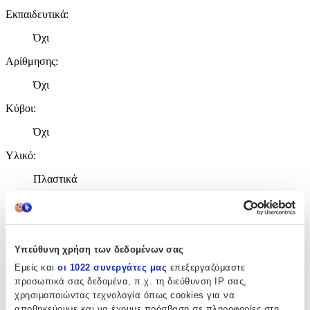
Εκπαιδευτικά
:
Όχι
Αρίθμησης
:
Όχι
Κύβοι
:
Όχι
Υλικό
:
Πλαστικά
Τεμάχια
:
30
τμχ
Υπεύθυνη χρήση των δεδομένων σας
Εμείς και
οι 1022 συνεργάτες μας
επεξεργαζόμαστε
προσωπικά σας δεδομένα, π.χ. τη διεύθυνση IP σας,
Χαρακτηριστικά
χρησιμοποιώντας τεχνολογία όπως cookies για να
+
αποθηκεύουμε και να έχουμε πρόσβαση σε πληροφορίες στη