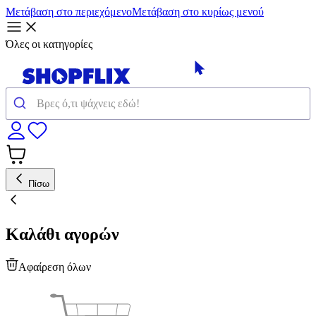
Μετάβαση στο περιεχόμενο
Μετάβαση στο κυρίως μενού
Όλες οι κατηγορίες
Πίσω
Καλάθι αγορών
Αφαίρεση όλων