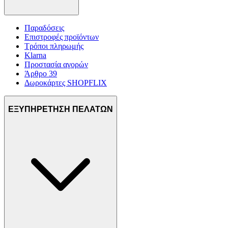
Παραδόσεις
Επιστροφές προϊόντων
Τρόποι πληρωμής
Klarna
Προστασία αγορών
Άρθρο 39
Δωροκάρτες SHOPFLIX
ΕΞΥΠΗΡΕΤΗΣΗ ΠΕΛΑΤΩΝ