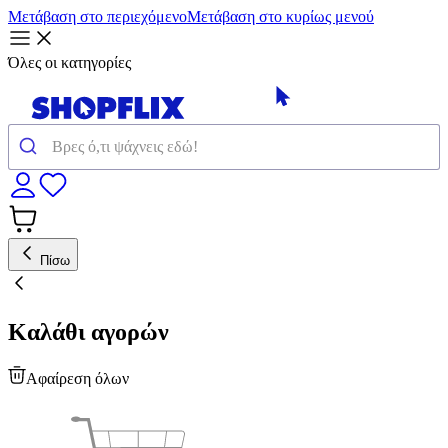
Μετάβαση στο περιεχόμενο
Μετάβαση στο κυρίως μενού
Όλες οι κατηγορίες
Πίσω
Καλάθι αγορών
Αφαίρεση όλων