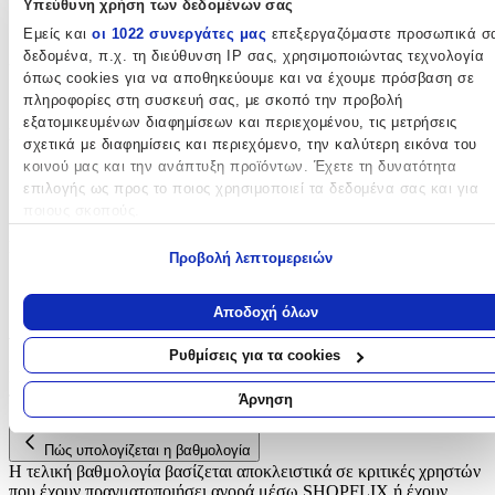
Υπεύθυνη χρήση των δεδομένων σας
Κορίτσι
Εμείς και
οι 1022 συνεργάτες μας
επεξεργαζόμαστε προσωπικά σ
δεδομένα, π.χ. τη διεύθυνση IP σας, χρησιμοποιώντας τεχνολογία
Χρώμα
:
όπως cookies για να αποθηκεύουμε και να έχουμε πρόσβαση σε
Λευκό
πληροφορίες στη συσκευή σας, με σκοπό την προβολή
εξατομικευμένων διαφημίσεων και περιεχομένου, τις μετρήσεις
Περιεχόμενα
:
σχετικά με διαφημίσεις και περιεχόμενο, την καλύτερη εικόνα του
κοινού μας και την ανάπτυξη προϊόντων. Έχετε τη δυνατότητα
Πετσέτα
επιλογής ως προς το ποιος χρησιμοποιεί τα δεδομένα σας και για
Σεντόνι
ποιους σκοπούς.
Κατασκευαστής
:
Εάν μας επιτρέπετε, θα θέλαμε επίσης:
Προβολή λεπτομερειών
Να συλλέξουμε πληροφορίες σχετικά με τη γεωγραφική σας
Decocraft
τοποθεσία, οι οποίες μπορεί να είναι ακριβείς σε απόσταση
Αποδοχή όλων
μερικών μέτρων
Αξιολογήσεις
Να αναγνωρίσουμε τη συσκευή σας σαρώνοντας ενεργά για
Ρυθμίσεις για τα cookies
συγκεκριμένα χαρακτηριστικά (δακτυλικό αποτύπωμα)
Προς το παρόν δεν υπάρχουν άλλες αξιολογήσεις. Όταν
Μάθετε περισσότερα σχετικά με τον τρόπο επεξεργασίας των
προστεθούν, θα εμφανιστούν εδώ.
Άρνηση
προσωπικών σας δεδομένων και καθορίστε τις προτιμήσεις σας στη
ενότητα “Λεπτομέρειες”
. Μπορείτε να αλλάξετε ή να ανακαλέσετ
Πώς υπολογίζεται η βαθμολογία
τη συγκατάθεσή σας ανά πάσα στιγμή από τη Δήλωση Cookies.
Η τελική βαθμολογία βασίζεται αποκλειστικά σε κριτικές χρηστών
που έχουν πραγματοποιήσει αγορά μέσω SHOPFLIX ή έχουν