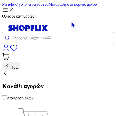
Μετάβαση στο περιεχόμενο
Μετάβαση στο κυρίως μενού
Όλες οι κατηγορίες
Πίσω
Καλάθι αγορών
Αφαίρεση όλων