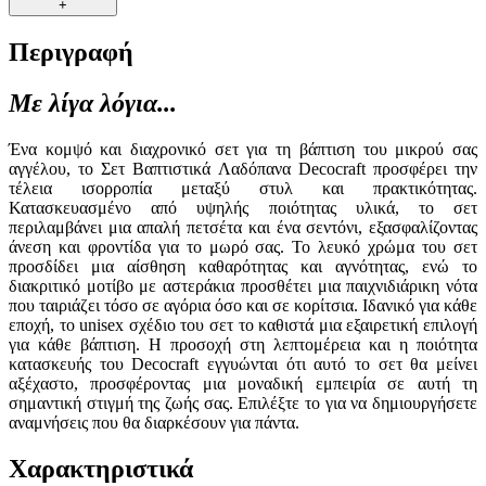
+
Περιγραφή
Με λίγα λόγια...
Ένα κομψό και διαχρονικό σετ για τη βάπτιση του μικρού σας
αγγέλου, το Σετ Βαπτιστικά Λαδόπανα Decocraft προσφέρει την
τέλεια ισορροπία μεταξύ στυλ και πρακτικότητας.
Κατασκευασμένο από υψηλής ποιότητας υλικά, το σετ
περιλαμβάνει μια απαλή πετσέτα και ένα σεντόνι, εξασφαλίζοντας
άνεση και φροντίδα για το μωρό σας. Το λευκό χρώμα του σετ
προσδίδει μια αίσθηση καθαρότητας και αγνότητας, ενώ το
διακριτικό μοτίβο με αστεράκια προσθέτει μια παιχνιδιάρικη νότα
που ταιριάζει τόσο σε αγόρια όσο και σε κορίτσια. Ιδανικό για κάθε
εποχή, το unisex σχέδιο του σετ το καθιστά μια εξαιρετική επιλογή
για κάθε βάπτιση. Η προσοχή στη λεπτομέρεια και η ποιότητα
κατασκευής του Decocraft εγγυώνται ότι αυτό το σετ θα μείνει
αξέχαστο, προσφέροντας μια μοναδική εμπειρία σε αυτή τη
σημαντική στιγμή της ζωής σας. Επιλέξτε το για να δημιουργήσετε
αναμνήσεις που θα διαρκέσουν για πάντα.
Χαρακτηριστικά