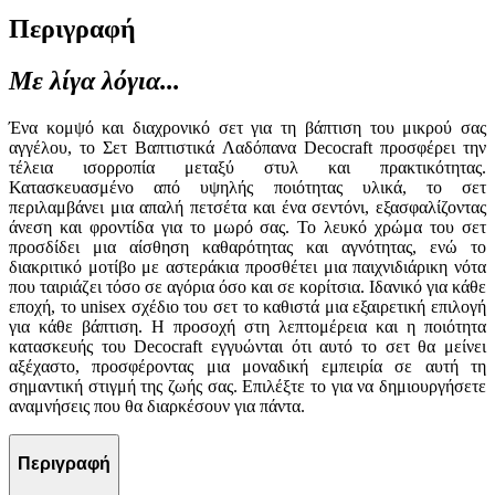
Περιγραφή
Με λίγα λόγια...
Ένα κομψό και διαχρονικό σετ για τη βάπτιση του μικρού σας
αγγέλου, το Σετ Βαπτιστικά Λαδόπανα Decocraft προσφέρει την
τέλεια ισορροπία μεταξύ στυλ και πρακτικότητας.
Κατασκευασμένο από υψηλής ποιότητας υλικά, το σετ
περιλαμβάνει μια απαλή πετσέτα και ένα σεντόνι, εξασφαλίζοντας
άνεση και φροντίδα για το μωρό σας. Το λευκό χρώμα του σετ
προσδίδει μια αίσθηση καθαρότητας και αγνότητας, ενώ το
διακριτικό μοτίβο με αστεράκια προσθέτει μια παιχνιδιάρικη νότα
που ταιριάζει τόσο σε αγόρια όσο και σε κορίτσια. Ιδανικό για κάθε
εποχή, το unisex σχέδιο του σετ το καθιστά μια εξαιρετική επιλογή
για κάθε βάπτιση. Η προσοχή στη λεπτομέρεια και η ποιότητα
κατασκευής του Decocraft εγγυώνται ότι αυτό το σετ θα μείνει
αξέχαστο, προσφέροντας μια μοναδική εμπειρία σε αυτή τη
σημαντική στιγμή της ζωής σας. Επιλέξτε το για να δημιουργήσετε
αναμνήσεις που θα διαρκέσουν για πάντα.
Περιγραφή