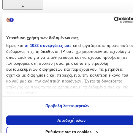
+
Χαρακτηριστικά
Χρώμα
:
Υπεύθυνη χρήση των δεδομένων σας
Λευκό
Εμείς και
οι 1022 συνεργάτες μας
επεξεργαζόμαστε προσωπικά σ
δεδομένα, π.χ. τη διεύθυνση IP σας, χρησιμοποιώντας τεχνολογία
Μοτίβο
:
όπως cookies για να αποθηκεύουμε και να έχουμε πρόσβαση σε
Αστεράκι
πληροφορίες στη συσκευή σας, με σκοπό την προβολή
εξατομικευμένων διαφημίσεων και περιεχομένου, τις μετρήσεις
Τεμάχια
:
σχετικά με διαφημίσεις και περιεχόμενο, την καλύτερη εικόνα του
κοινού μας και την ανάπτυξη προϊόντων. Έχετε τη δυνατότητα
3
επιλογής ως προς το ποιος χρησιμοποιεί τα δεδομένα σας και για
τμχ
ποιους σκοπούς.
Περιεχόμενα
:
Εάν μας επιτρέπετε, θα θέλαμε επίσης:
Προβολή λεπτομερειών
Πετσέτα
Να συλλέξουμε πληροφορίες σχετικά με τη γεωγραφική σας
Σεντόνι
τοποθεσία, οι οποίες μπορεί να είναι ακριβείς σε απόσταση
Αποδοχή όλων
μερικών μέτρων
Κατασκευαστής
:
Να αναγνωρίσουμε τη συσκευή σας σαρώνοντας ενεργά για
Ρυθμίσεις για τα cookies