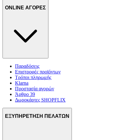
ONLINE ΑΓΟΡΕΣ
Παραδόσεις
Επιστροφές προϊόντων
Τρόποι πληρωμής
Klarna
Προστασία αγορών
Άρθρο 39
Δωροκάρτες SHOPFLIX
ΕΞΥΠΗΡΕΤΗΣΗ ΠΕΛΑΤΩΝ