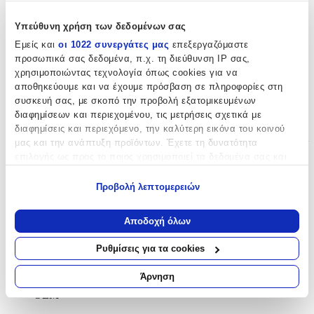
μικρούς εξερευνητές, και διαφέρει επωφελώς από παρόμοια
προϊόντα.
Υπεύθυνη χρήση των δεδομένων σας
Ανάπτυξη Δημιουργικότητας και Φαντασίας: Η 3D
Εμείς και
οι 1022 συνεργάτες μας
επεξεργαζόμαστε
κατασκευή για παιδιά ενισχύει την εγκεφαλική
προσωπικά σας δεδομένα, π.χ. τη διεύθυνση IP σας,
δραστηριότητα, την ομιλία και τη λεπτή κινητικότητα.
χρησιμοποιώντας τεχνολογία όπως cookies για να
Συνδυάζοντας και συνδέοντας κομμάτια, βελτιώνεται η
επιμονή και η προσοχή, αναπτύσσεται ο κινητικός
αποθηκεύουμε και να έχουμε πρόσβαση σε πληροφορίες στη
συντονισμός, δουλεύει η φαντασία, και το παιδί μαθαίνει να
συσκευή σας, με σκοπό την προβολή εξατομικευμένων
σκέφτεται αφηρημένα, να αναλύει και να κατανοεί τον
διαφημίσεων και περιεχομένου, τις μετρήσεις σχετικά με
κόσμο, δημιουργώντας διάφορα σχήματα και λέξεις.
διαφημίσεις και περιεχόμενο, την καλύτερη εικόνα του κοινού
Ποικιλία Χρήσεων: Το σετ αυτό είναι μεγάλο σε μέγεθος και
μας και την ανάπτυξη προϊόντων. Έχετε τη δυνατότητα
αποτελείται από 42 μέρη, συμπεριλαμβανομένων
επιλογής ως προς το ποιος χρησιμοποιεί τα δεδομένα σας και
μαγνητικών ράβδων και σφαιρών. Μπορείτε να
για ποιους σκοπούς.
δημιουργήσετε τρισδιάστατα γεωμετρικά σχήματα και πολλά
Προβολή λεπτομερειών
άλλα! Απλά χρειάζεται λίγη φαντασία!
Εάν μας επιτρέπετε, θα θέλαμε επίσης:
&
Να συλλέξουμε πληροφορίες σχετικά με τη γεωγραφική
Αποδοχή όλων
σας τοποθεσία, οι οποίες μπορεί να είναι ακριβείς σε
Χαρακτηριστικά
απόσταση μερικών μέτρων
Ρυθμίσεις για τα cookies
Να αναγνωρίσουμε τη συσκευή σας σαρώνοντας ενεργά
Κατασκευαστής
:
για συγκεκριμένα χαρακτηριστικά (δακτυλικό αποτύπωμα)
Άρνηση
Μάθετε περισσότερα σχετικά με τον τρόπο επεξεργασίας των
OEM
προσωπικών σας δεδομένων και καθορίστε τις προτιμήσεις σας