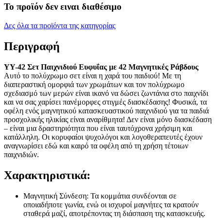
Το προϊόν δεν ειναι διαθέσιμο
Δες όλα τα προϊόντα της κατηγορίας
Περιγραφή
YY-42 Σετ Παιχνιδιού Ευφυΐας με 42 Μαγνητικές Ράβδους
Αυτό το πολύχρωμο σετ είναι η χαρά του παιδιού! Με τη
διαπεραστική ομορφιά των χρωμάτων και τον πολύχρωμο
σχεδιασμό των μερών είναι ικανό να δώσει ζωντάνια στο παιχνίδι
και να σας χαρίσει πανέμορφες στιγμές διασκέδασης! Φυσικά, τα
οφέλη ενός μαγνητικού κατασκευαστικού παιχνιδιού για τα παιδιά
προσχολικής ηλικίας είναι αναρίθμητα! Δεν είναι μόνο διασκέδαση
– είναι μια δραστηριότητα που είναι ταυτόχρονα χρήσιμη και
κατάλληλη. Οι κορυφαίοι ψυχολόγοι και λογοθεραπευτές έχουν
αναγνωρίσει εδώ και καιρό τα οφέλη από τη χρήση τέτοιων
παιχνιδιών.
Χαρακτηριστικά:
Μαγνητική Σύνδεση: Τα κομμάτια συνδέονται σε
οποιαδήποτε γωνία, ενώ οι ισχυροί μαγνήτες τα κρατούν
σταθερά μαζί, αποτρέποντας τη διάσπαση της κατασκευής.