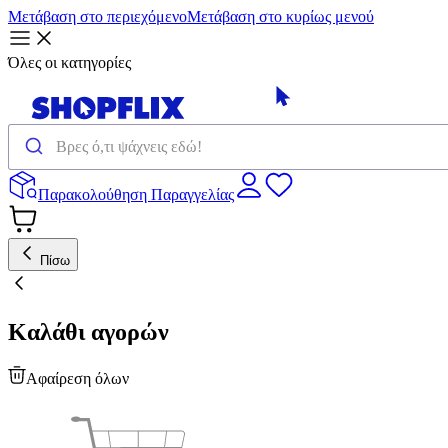
Μετάβαση στο περιεχόμενο
Μετάβαση στο κυρίως μενού
Όλες οι κατηγορίες
Παρακολούθηση Παραγγελίας
Πίσω
Καλάθι αγορών
Αφαίρεση όλων