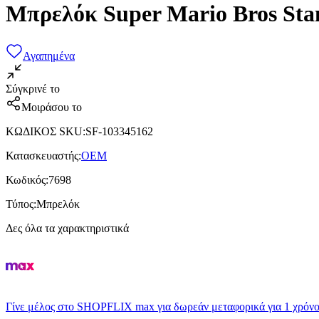
Μπρελόκ Super Mario Bros Sta
Αγαπημένα
Σύγκρινέ το
Μοιράσου το
ΚΩΔΙΚΟΣ SKU
:
SF-103345162
Κατασκευαστής
:
ΟΕΜ
Κωδικός
:
7698
Τύπος
:
Μπρελόκ
Δες όλα τα χαρακτηριστικά
Γίνε μέλος στο SHOPFLIX max για δωρεάν μεταφορικά για 1 χρόνο