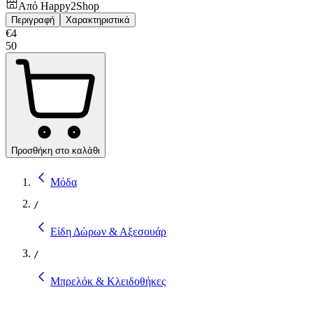
Από
Happy2Shop
Περιγραφή
Χαρακτηριστικά
€
4
50
Προσθήκη στο καλάθι
Μόδα
/
Είδη Δώρων & Αξεσουάρ
/
Μπρελόκ & Κλειδοθήκες