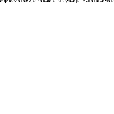
 στην τσάντα καθώς και το κλασικό στρογγυλό μεταλλικό κύκλο για τα