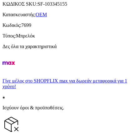
ΚΩΔΙΚΟΣ SKU
:
SF-103345155
Κατασκευαστής
:
ΟΕΜ
Κωδικός
:
7699
Τύπος
:
Μπρελόκ
Δες όλα τα χαρακτηριστικά
Γίνε μέλος στο SHOPFLIX max για δωρεάν μεταφορικά για 1
χρόνο!
Ισχύουν όροι & προϋποθέσεις.