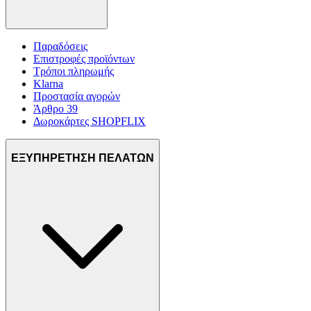
Παραδόσεις
Επιστροφές προϊόντων
Τρόποι πληρωμής
Klarna
Προστασία αγορών
Άρθρο 39
Δωροκάρτες SHOPFLIX
ΕΞΥΠΗΡΕΤΗΣΗ ΠΕΛΑΤΩΝ