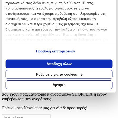
προσωπικά σας δεδομένα, π.χ. τη διεύθυνση IP σας,
χρησιμοποιώντας τεχνολογία όπως cookies για να
Μπρελόκ
αποθηκεύουμε και να έχουμε πρόσβαση σε πληροφορίες στη
Χρώμα
:
συσκευή σας, με σκοπό την προβολή εξατομικευμένων
διαφημίσεων και περιεχομένου, τις μετρήσεις σχετικά με
Μπλε
διαφημίσεις και περιεχόμενο, την καλύτερη εικόνα του κοινού
μας και την ανάπτυξη προϊόντων. Έχετε τη δυνατότητα
Κατασκευαστής
:
επιλογής ως προς το ποιος χρησιμοποιεί τα δεδομένα σας και
ΟΕΜ
για ποιους σκοπούς.
Προβολή λεπτομερειών
Αξιολογήσεις
Εάν μας επιτρέπετε, θα θέλαμε επίσης:
Να συλλέξουμε πληροφορίες σχετικά με τη γεωγραφική
Αποδοχή όλων
Προς το παρόν δεν υπάρχουν άλλες αξιολογήσεις. Όταν
σας τοποθεσία, οι οποίες μπορεί να είναι ακριβείς σε
προστεθούν, θα εμφανιστούν εδώ.
απόσταση μερικών μέτρων
Ρυθμίσεις για τα cookies
Να αναγνωρίσουμε τη συσκευή σας σαρώνοντας ενεργά
για συγκεκριμένα χαρακτηριστικά (δακτυλικό αποτύπωμα)
Πώς υπολογίζεται η βαθμολογία
Άρνηση
Μάθετε περισσότερα σχετικά με τον τρόπο επεξεργασίας των
Η τελική βαθμολογία βασίζεται αποκλειστικά σε κριτικές χρηστών
που έχουν πραγματοποιήσει αγορά μέσω SHOPFLIX ή έχουν
προσωπικών σας δεδομένων και καθορίστε τις προτιμήσεις σας
επιβεβαιώσει την αγορά τους.
στην
ενότητα “Λεπτομέρειες”
. Μπορείτε να αλλάξετε ή να
ανακαλέσετε τη συγκατάθεσή σας ανά πάσα στιγμή από τη
Γράψου στο Νewsletter μας για νέα & προσφορές!
Δήλωση Cookies.