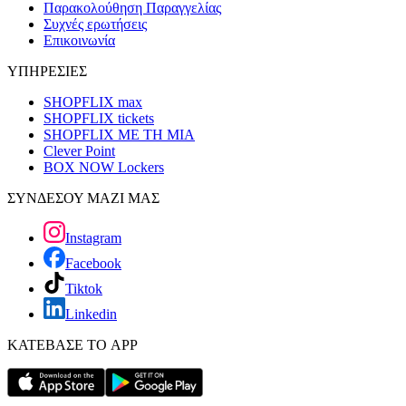
Παρακολούθηση Παραγγελίας
Συχνές ερωτήσεις
Επικοινωνία
ΥΠΗΡΕΣΙΕΣ
SHOPFLIX max
SHOPFLIX tickets
SHOPFLIX ΜΕ ΤΗ ΜΙΑ
Clever Point
BOX NOW Lockers
ΣΥΝΔΕΣΟΥ ΜΑΖΙ ΜΑΣ
Instagram
Facebook
Tiktok
Linkedin
ΚΑΤΕΒΑΣΕ ΤΟ APP