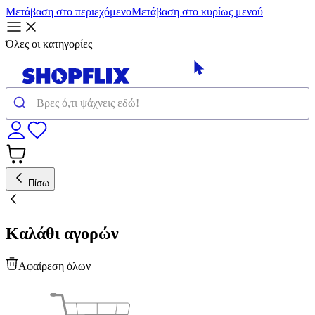
Μετάβαση στο περιεχόμενο
Μετάβαση στο κυρίως μενού
Όλες οι κατηγορίες
Πίσω
Καλάθι αγορών
Αφαίρεση όλων