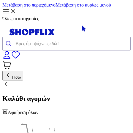
Μετάβαση στο περιεχόμενο
Μετάβαση στο κυρίως μενού
Όλες οι κατηγορίες
Πίσω
Καλάθι αγορών
Αφαίρεση όλων