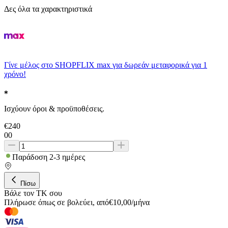
Δες όλα τα χαρακτηριστικά
Γίνε μέλος στο SHOPFLIX max για δωρεάν μεταφορικά για 1
χρόνο!
Ισχύουν όροι & προϋποθέσεις.
€
240
00
Παράδοση 2-3 ημέρες
Πίσω
Βάλε τον ΤΚ σου
Πλήρωσε όπως σε βολεύει
,
από
€
10,00
/
μήνα