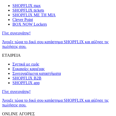
SHOPFLIX max
SHOPFLIX tickets
SHOPFLIX ΜΕ ΤΗ ΜΙΑ
Clever Point
BOX NOW Lockers
Γίνε συνεργάτης!
Άνοιξε τώρα το δικό σου κατάστημα SHOPFLIX και αύξησε τις
πωλήσεις σου.
ΕΤΑΙΡΕΙΑ
Σχετικά με εμάς
Ευκαιρίες καριέρας
Συνεργαζόμενα καταστήματα
SHOPFLIX B2B
SHOPFLIX app
Γίνε συνεργάτης!
Άνοιξε τώρα το δικό σου κατάστημα SHOPFLIX και αύξησε τις
πωλήσεις σου.
ONLINE ΑΓΟΡΕΣ