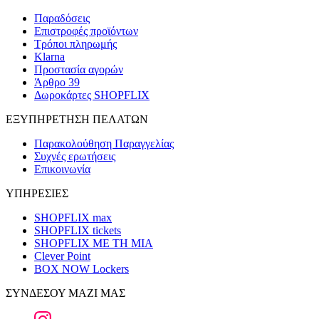
Παραδόσεις
Επιστροφές προϊόντων
Τρόποι πληρωμής
Klarna
Προστασία αγορών
Άρθρο 39
Δωροκάρτες SHOPFLIX
ΕΞΥΠΗΡΕΤΗΣΗ ΠΕΛΑΤΩΝ
Παρακολούθηση Παραγγελίας
Συχνές ερωτήσεις
Επικοινωνία
ΥΠΗΡΕΣΙΕΣ
SHOPFLIX max
SHOPFLIX tickets
SHOPFLIX ΜΕ ΤΗ ΜΙΑ
Clever Point
BOX NOW Lockers
ΣΥΝΔΕΣΟΥ ΜΑΖΙ ΜΑΣ