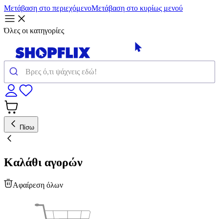
Μετάβαση στο περιεχόμενο
Μετάβαση στο κυρίως μενού
Όλες οι κατηγορίες
Πίσω
Καλάθι αγορών
Αφαίρεση όλων