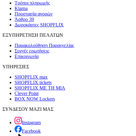
Τρόποι πληρωμής
Klarna
Προστασία αγορών
Άρθρο 39
Δωροκάρτες SHOPFLIX
ΕΞΥΠΗΡΕΤΗΣΗ ΠΕΛΑΤΩΝ
Παρακολούθηση Παραγγελίας
Συχνές ερωτήσεις
Επικοινωνία
ΥΠΗΡΕΣΙΕΣ
SHOPFLIX max
SHOPFLIX tickets
SHOPFLIX ΜΕ ΤΗ ΜΙΑ
Clever Point
BOX NOW Lockers
ΣΥΝΔΕΣΟΥ ΜΑΖΙ ΜΑΣ
Instagram
Facebook