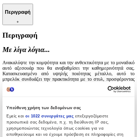
Περιγραφή
+
Περιγραφή
Με λίγα λόγια...
Ανακαλύψτε την κομψότητα και την ανθεκτικότητα με το μοναδικό
αυτό αξεσουάρ που θα αναβαθμίσει την καθημερινότητά σας.
Κατασκευασμένο από υψηλής ποιότητας μέταλλο, αυτό το
μπρελόκ συνδυάζει την πρακτικότητα με το στυλ, προσφέροντας
μια διαχρονική λύση για την οργάνωση των κλειδιών σας. Ιδανικό
για όσους εκτιμούν την αισθητική και την αντοχή, αποτελεί μια
εξαιρετική επιλογή για προσωπική χρήση ή ως δώρο που θα
εντυπωσιάσει. Με το διακριτικό του σχεδιασμό, προσθέτει μια
πινελιά πολυτέλειας στην καθημερινή σας ρουτίνα.
Υπεύθυνη χρήση των δεδομένων σας
Εμείς και
οι 1022 συνεργάτες μας
επεξεργαζόμαστε
Χαρακτηριστικά
προσωπικά σας δεδομένα, π.χ. τη διεύθυνση IP σας,
χρησιμοποιώντας τεχνολογία όπως cookies για να
Τύπος
:
αποθηκεύουμε και να έχουμε πρόσβαση σε πληροφορίες στη