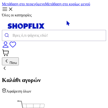
Μετάβαση στο περιεχόμενο
Μετάβαση στο κυρίως μενού
Όλες οι κατηγορίες
Πίσω
Καλάθι αγορών
Αφαίρεση όλων