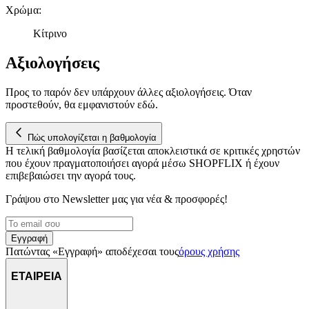
αναλύουμε την κυκλοφορία μας. Εμείς και οι 1022 συνεργάτες
Χρώμα
:
μας επεξεργαζόμαστε προσωπικά σας δεδομένα, π.χ. τη
Κίτρινο
διεύθυνση IP σας, χρησιμοποιώντας τεχνολογία όπως cookies
για να αποθηκεύουμε και να έχουμε πρόσβαση σε πληροφορίες
Αξιολογήσεις
στη συσκευή σας, με σκοπό την προβολή εξατομικευμένων
διαφημίσεων και περιεχομένου, τις μετρήσεις σχετικά με
διαφημίσεις και περιεχόμενο, την καλύτερη εικόνα του κοινού
Προς το παρόν δεν υπάρχουν άλλες αξιολογήσεις. Όταν
μας και την ανάπτυξη προϊόντων. Επίσης, κοινοποιούμε
προστεθούν, θα εμφανιστούν εδώ.
πληροφορίες σχετικά με την από μέρους σας χρήση της
τοποθεσίας μας στους συνεργάτες μέσων κοινωνικής
Πώς υπολογίζεται η βαθμολογία
δικτύωσης, διαφημίσεων και ανάλυσης.
Η τελική βαθμολογία βασίζεται αποκλειστικά σε κριτικές χρηστών
που έχουν πραγματοποιήσει αγορά μέσω SHOPFLIX ή έχουν
επιβεβαιώσει την αγορά τους.
Γράψου στο Νewsletter μας για νέα & προσφορές!
Εγγραφή
Πατώντας «Εγγραφή» αποδέχεσαι τους
όρους χρήσης
ΕΤΑΙΡΕΙΑ