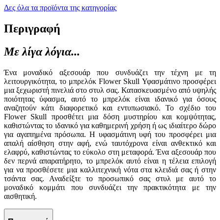
Δες όλα τα προϊόντα της κατηγορίας
Περιγραφή
Με λίγα λόγια...
Ένα μοναδικό αξεσουάρ που συνδυάζει την τέχνη με τη
λειτουργικότητα, το μπρελόκ Flower Skull Υφασμάτινο προσφέρει
μια ξεχωριστή πινελιά στο στυλ σας. Κατασκευασμένο από υψηλής
ποιότητας ύφασμα, αυτό το μπρελόκ είναι ιδανικό για όσους
αναζητούν κάτι διαφορετικό και εντυπωσιακό. Το σχέδιο του
Flower Skull προσθέτει μια δόση μυστηρίου και κομψότητας,
καθιστώντας το ιδανικό για καθημερινή χρήση ή ως ιδιαίτερο δώρο
για αγαπημένα πρόσωπα. Η υφασμάτινη υφή του προσφέρει μια
απαλή αίσθηση στην αφή, ενώ ταυτόχρονα είναι ανθεκτικό και
ελαφρύ, καθιστώντας το εύκολο στη μεταφορά. Ένα αξεσουάρ που
δεν περνά απαρατήρητο, το μπρελόκ αυτό είναι η τέλεια επιλογή
για να προσθέσετε μια καλλιτεχνική νότα στα κλειδιά σας ή στην
τσάντα σας. Αναδείξτε το προσωπικό σας στυλ με αυτό το
μοναδικό κομμάτι που συνδυάζει την πρακτικότητα με την
αισθητική.