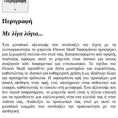
Περιγραφή
+
Περιγραφή
Με λίγα λόγια...
Ένα μοναδικό αξεσουάρ που συνδυάζει την τέχνη με τη
λειτουργικότητα, το μπρελόκ Flower Skull Υφασμάτινο προσφέρει
μια ξεχωριστή πινελιά στο στυλ σας. Κατασκευασμένο από υψηλής
ποιότητας ύφασμα, αυτό το μπρελόκ είναι ιδανικό για όσους
αναζητούν κάτι διαφορετικό και εντυπωσιακό. Το σχέδιο του
Flower Skull προσθέτει μια δόση μυστηρίου και κομψότητας,
καθιστώντας το ιδανικό για καθημερινή χρήση ή ως ιδιαίτερο δώρο
για αγαπημένα πρόσωπα. Η υφασμάτινη υφή του προσφέρει μια
απαλή αίσθηση στην αφή, ενώ ταυτόχρονα είναι ανθεκτικό και
ελαφρύ, καθιστώντας το εύκολο στη μεταφορά. Ένα αξεσουάρ που
δεν περνά απαρατήρητο, το μπρελόκ αυτό είναι η τέλεια επιλογή
για να προσθέσετε μια καλλιτεχνική νότα στα κλειδιά σας ή στην
τσάντα σας. Αναδείξτε το προσωπικό σας στυλ με αυτό το
μοναδικό κομμάτι που συνδυάζει την πρακτικότητα με την
αισθητική.