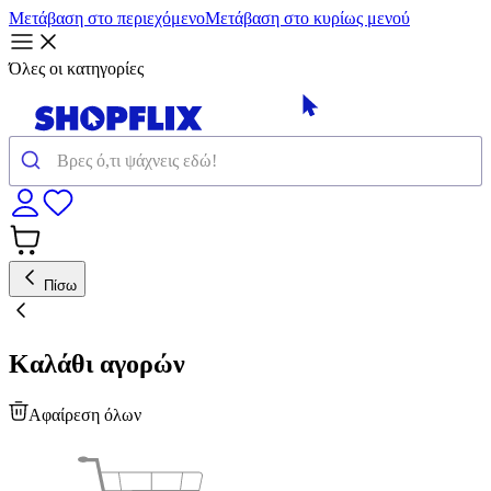
Μετάβαση στο περιεχόμενο
Μετάβαση στο κυρίως μενού
Όλες οι κατηγορίες
Πίσω
Καλάθι αγορών
Αφαίρεση όλων