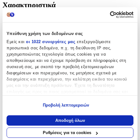
Χαρακτηριστικά
Τύπος
:
Μπρελόκ
Υπεύθυνη χρήση των δεδομένων σας
Υλικό
:
Εμείς και
οι 1022 συνεργάτες μας
επεξεργαζόμαστε
προσωπικά σας δεδομένα, π.χ. τη διεύθυνση IP σας,
Υφασμάτινο
χρησιμοποιώντας τεχνολογία όπως cookies για να
αποθηκεύουμε και να έχουμε πρόσβαση σε πληροφορίες στη
Χαρακτηριστικά
συσκευή σας, με σκοπό την προβολή εξατομικευμένων
διαφημίσεων και περιεχομένου, τις μετρήσεις σχετικά με
+
διαφημίσεις και περιεχόμενο, την καλύτερη εικόνα του κοινού
μας και την ανάπτυξη προϊόντων. Έχετε τη δυνατότητα
Χαρακτηριστικά
επιλογής ως προς το ποιος χρησιμοποιεί τα δεδομένα σας και
για ποιους σκοπούς.
Τύπος
:
Προβολή λεπτομερειών
Εάν μας επιτρέπετε, θα θέλαμε επίσης:
Μπρελόκ
Να συλλέξουμε πληροφορίες σχετικά με τη γεωγραφική
Αποδοχή όλων
σας τοποθεσία, οι οποίες μπορεί να είναι ακριβείς σε
Υλικό
:
απόσταση μερικών μέτρων
Ρυθμίσεις για τα cookies
Υφασμάτινο
Να αναγνωρίσουμε τη συσκευή σας σαρώνοντας ενεργά