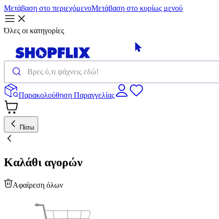
Μετάβαση στο περιεχόμενο
Μετάβαση στο κυρίως μενού
Όλες οι κατηγορίες
Παρακολούθηση Παραγγελίας
Πίσω
Καλάθι αγορών
Αφαίρεση όλων