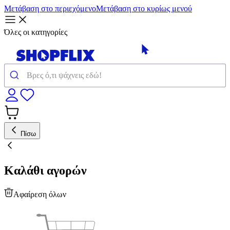
Μετάβαση στο περιεχόμενο
Μετάβαση στο κυρίως μενού
Όλες οι κατηγορίες
Πίσω
Καλάθι αγορών
Αφαίρεση όλων