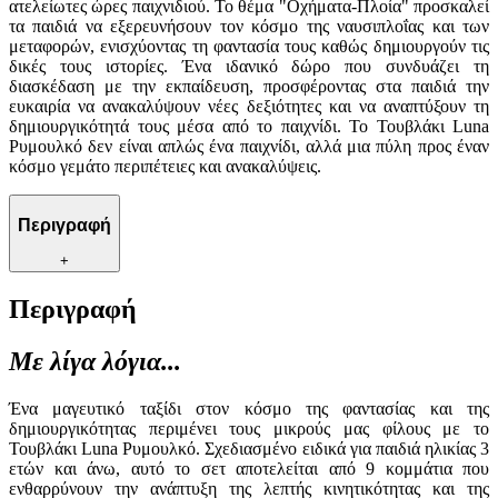
ατελείωτες ώρες παιχνιδιού. Το θέμα "Οχήματα-Πλοία" προσκαλεί
τα παιδιά να εξερευνήσουν τον κόσμο της ναυσιπλοΐας και των
μεταφορών, ενισχύοντας τη φαντασία τους καθώς δημιουργούν τις
δικές τους ιστορίες. Ένα ιδανικό δώρο που συνδυάζει τη
διασκέδαση με την εκπαίδευση, προσφέροντας στα παιδιά την
ευκαιρία να ανακαλύψουν νέες δεξιότητες και να αναπτύξουν τη
δημιουργικότητά τους μέσα από το παιχνίδι. Το Τουβλάκι Luna
Ρυμουλκό δεν είναι απλώς ένα παιχνίδι, αλλά μια πύλη προς έναν
κόσμο γεμάτο περιπέτειες και ανακαλύψεις.
Περιγραφή
+
Περιγραφή
Με λίγα λόγια...
Ένα μαγευτικό ταξίδι στον κόσμο της φαντασίας και της
δημιουργικότητας περιμένει τους μικρούς μας φίλους με το
Τουβλάκι Luna Ρυμουλκό. Σχεδιασμένο ειδικά για παιδιά ηλικίας 3
ετών και άνω, αυτό το σετ αποτελείται από 9 κομμάτια που
ενθαρρύνουν την ανάπτυξη της λεπτής κινητικότητας και της