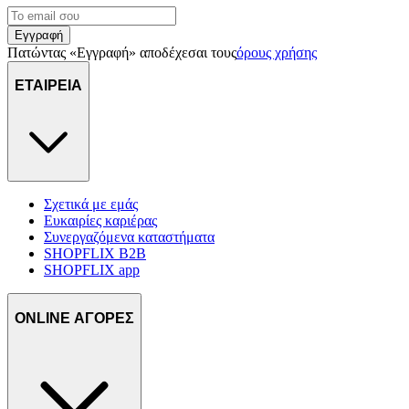
Εγγραφή
Πατώντας «Εγγραφή» αποδέχεσαι τους
όρους χρήσης
ΕΤΑΙΡΕΙΑ
Σχετικά με εμάς
Ευκαιρίες καριέρας
Συνεργαζόμενα καταστήματα
SHOPFLIX B2B
SHOPFLIX app
ONLINE ΑΓΟΡΕΣ