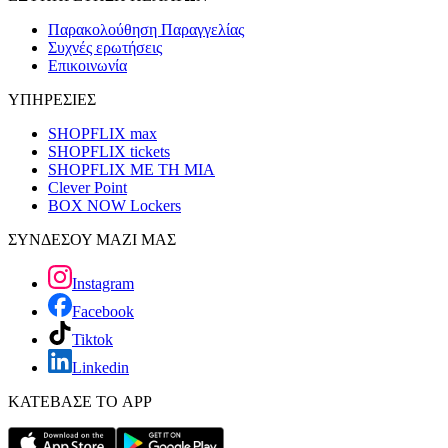
Παρακολούθηση Παραγγελίας
Συχνές ερωτήσεις
Επικοινωνία
ΥΠΗΡΕΣΙΕΣ
SHOPFLIX max
SHOPFLIX tickets
SHOPFLIX ΜΕ ΤΗ ΜΙΑ
Clever Point
BOX NOW Lockers
ΣΥΝΔΕΣΟΥ ΜΑΖΙ ΜΑΣ
Instagram
Facebook
Tiktok
Linkedin
ΚΑΤΕΒΑΣΕ ΤΟ APP