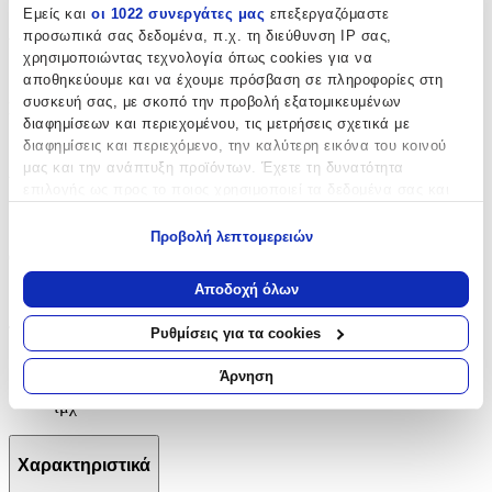
Εμείς και
οι 1022 συνεργάτες μας
επεξεργαζόμαστε
Αρίθμησης
:
προσωπικά σας δεδομένα, π.χ. τη διεύθυνση IP σας,
χρησιμοποιώντας τεχνολογία όπως cookies για να
Όχι
αποθηκεύουμε και να έχουμε πρόσβαση σε πληροφορίες στη
συσκευή σας, με σκοπό την προβολή εξατομικευμένων
Κύβοι
:
διαφημίσεων και περιεχομένου, τις μετρήσεις σχετικά με
Όχι
διαφημίσεις και περιεχόμενο, την καλύτερη εικόνα του κοινού
μας και την ανάπτυξη προϊόντων. Έχετε τη δυνατότητα
Υλικό
:
επιλογής ως προς το ποιος χρησιμοποιεί τα δεδομένα σας και
για ποιους σκοπούς.
Πλαστικά
Προβολή λεπτομερειών
Εάν μας επιτρέπετε, θα θέλαμε επίσης:
Θέμα
:
Να συλλέξουμε πληροφορίες σχετικά με τη γεωγραφική
Αποδοχή όλων
Οχήματα-Πλοία
σας τοποθεσία, οι οποίες μπορεί να είναι ακριβείς σε
απόσταση μερικών μέτρων
Τεμάχια
:
Ρυθμίσεις για τα cookies
Να αναγνωρίσουμε τη συσκευή σας σαρώνοντας ενεργά
για συγκεκριμένα χαρακτηριστικά (δακτυλικό αποτύπωμα)
9
Άρνηση
Μάθετε περισσότερα σχετικά με τον τρόπο επεξεργασίας των
τμχ
προσωπικών σας δεδομένων και καθορίστε τις προτιμήσεις σας
στην
ενότητα “Λεπτομέρειες”
. Μπορείτε να αλλάξετε ή να
ανακαλέσετε τη συγκατάθεσή σας ανά πάσα στιγμή από τη
Χαρακτηριστικά
Δήλωση Cookies.