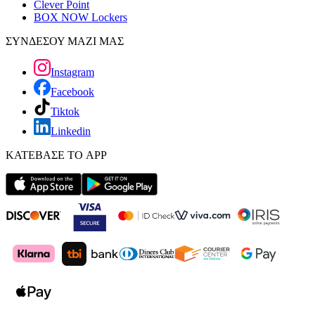
Clever Point
BOX NOW Lockers
ΣΥΝΔΕΣΟΥ ΜΑΖΙ ΜΑΣ
Instagram
Facebook
Tiktok
Linkedin
ΚΑΤΕΒΑΣΕ ΤΟ APP