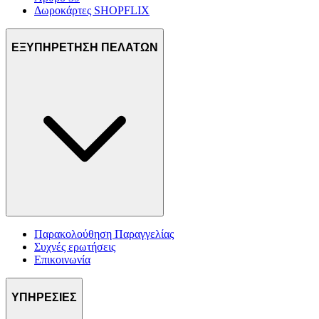
Δωροκάρτες SHOPFLIX
ΕΞΥΠΗΡΕΤΗΣΗ ΠΕΛΑΤΩΝ
Παρακολούθηση Παραγγελίας
Συχνές ερωτήσεις
Επικοινωνία
ΥΠΗΡΕΣΙΕΣ