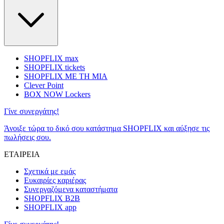
SHOPFLIX max
SHOPFLIX tickets
SHOPFLIX ΜΕ ΤΗ ΜΙΑ
Clever Point
BOX NOW Lockers
Γίνε συνεργάτης!
Άνοιξε τώρα το δικό σου κατάστημα SHOPFLIX και αύξησε τις
πωλήσεις σου.
ΕΤΑΙΡΕΙΑ
Σχετικά με εμάς
Ευκαιρίες καριέρας
Συνεργαζόμενα καταστήματα
SHOPFLIX B2B
SHOPFLIX app