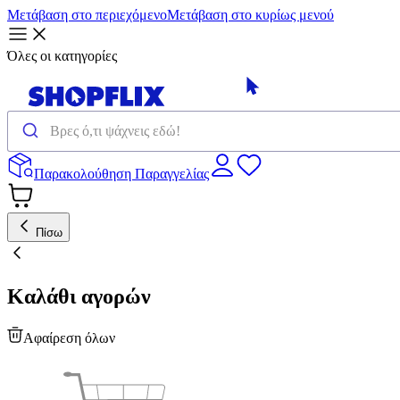
Μετάβαση στο περιεχόμενο
Μετάβαση στο κυρίως μενού
Όλες οι κατηγορίες
Παρακολούθηση Παραγγελίας
Πίσω
Καλάθι αγορών
Αφαίρεση όλων