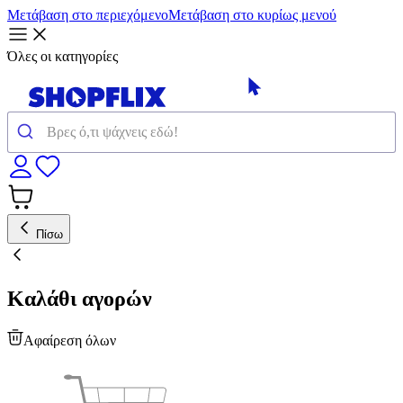
Μετάβαση στο περιεχόμενο
Μετάβαση στο κυρίως μενού
Όλες οι κατηγορίες
Πίσω
Καλάθι αγορών
Αφαίρεση όλων