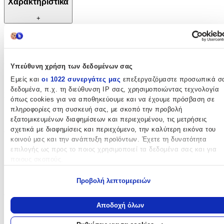
Χαρακτηριστικά
+
Χαρακτηριστικά
Κατασκευαστής
:
Υπεύθυνη χρήση των δεδομένων σας
LEGO
Εμείς και
οι 1022 συνεργάτες μας
επεξεργαζόμαστε προσωπικά σ
δεδομένα, π.χ. τη διεύθυνση IP σας, χρησιμοποιώντας τεχνολογία
Εκπαιδευτικά
:
όπως cookies για να αποθηκεύουμε και να έχουμε πρόσβαση σε
πληροφορίες στη συσκευή σας, με σκοπό την προβολή
Όχι
εξατομικευμένων διαφημίσεων και περιεχομένου, τις μετρήσεις
Αρίθμησης
:
σχετικά με διαφημίσεις και περιεχόμενο, την καλύτερη εικόνα του
κοινού μας και την ανάπτυξη προϊόντων. Έχετε τη δυνατότητα
Όχι
επιλογής ως προς το ποιος χρησιμοποιεί τα δεδομένα σας και για
ποιους σκοπούς.
Κύβοι
:
Εάν μας επιτρέπετε, θα θέλαμε επίσης:
Όχι
Προβολή λεπτομερειών
Να συλλέξουμε πληροφορίες σχετικά με τη γεωγραφική σας
Υλικό
:
τοποθεσία, οι οποίες μπορεί να είναι ακριβείς σε απόσταση
Αποδοχή όλων
μερικών μέτρων
Πλαστικά
Να αναγνωρίσουμε τη συσκευή σας σαρώνοντας ενεργά για