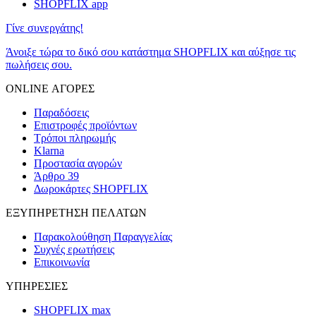
SHOPFLIX app
Γίνε συνεργάτης!
Άνοιξε τώρα το δικό σου κατάστημα SHOPFLIX και αύξησε τις
πωλήσεις σου.
ONLINE ΑΓΟΡΕΣ
Παραδόσεις
Επιστροφές προϊόντων
Τρόποι πληρωμής
Klarna
Προστασία αγορών
Άρθρο 39
Δωροκάρτες SHOPFLIX
ΕΞΥΠΗΡΕΤΗΣΗ ΠΕΛΑΤΩΝ
Παρακολούθηση Παραγγελίας
Συχνές ερωτήσεις
Επικοινωνία
ΥΠΗΡΕΣΙΕΣ
SHOPFLIX max