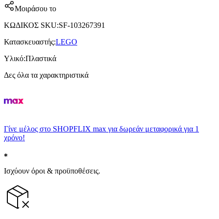
Μοιράσου το
ΚΩΔΙΚΟΣ SKU
:
SF-103267391
Κατασκευαστής
:
LEGO
Υλικό
:
Πλαστικά
Δες όλα τα χαρακτηριστικά
Γίνε μέλος στο SHOPFLIX max για δωρεάν μεταφορικά για 1
χρόνο!
Ισχύουν όροι & προϋποθέσεις.