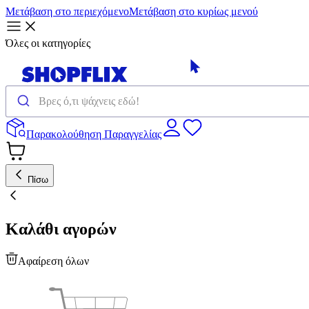
Μετάβαση στο περιεχόμενο
Μετάβαση στο κυρίως μενού
Όλες οι κατηγορίες
Παρακολούθηση Παραγγελίας
Πίσω
Καλάθι αγορών
Αφαίρεση όλων