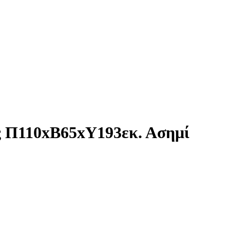
ς Π110xΒ65xΥ193εκ. Ασημί