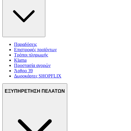
Παραδόσεις
Επιστροφές προϊόντων
Τρόποι πληρωμής
Klarna
Προστασία αγορών
Άρθρο 39
Δωροκάρτες SHOPFLIX
ΕΞΥΠΗΡΕΤΗΣΗ ΠΕΛΑΤΩΝ