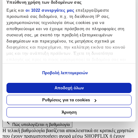
Υπεύθυνη χρήση των δεδομένων σας
Χαρακτηριστικά
Εμείς και
οι 1022 συνεργάτες μας
επεξεργαζόμαστε
προσωπικά σας δεδομένα, π.χ. τη διεύθυνση IP σας,
+
χρησιμοποιώντας τεχνολογία όπως cookies για να
αποθηκεύουμε και να έχουμε πρόσβαση σε πληροφορίες στη
Χαρακτηριστικά
συσκευή σας, με σκοπό την προβολή εξατομικευμένων
διαφημίσεων και περιεχομένου, τις μετρήσεις σχετικά με
Κατασκευαστής
:
διαφημίσεις και περιεχόμενο, την καλύτερη εικόνα του κοινού
μας και την ανάπτυξη προϊόντων. Έχετε τη δυνατότητα
AGC
επιλογής ως προς το ποιος χρησιμοποιεί τα δεδομένα σας και
για ποιους σκοπούς.
Είδος
:
Προβολή λεπτομερειών
Κόκκαλο Παπουτσιών
Εάν μας επιτρέπετε, θα θέλαμε επίσης:
Να συλλέξουμε πληροφορίες σχετικά με τη γεωγραφική
Αποδοχή όλων
Αξιολογήσεις
σας τοποθεσία, οι οποίες μπορεί να είναι ακριβείς σε
απόσταση μερικών μέτρων
Ρυθμίσεις για τα cookies
Να αναγνωρίσουμε τη συσκευή σας σαρώνοντας ενεργά
Προς το παρόν δεν υπάρχουν άλλες αξιολογήσεις. Όταν
προστεθούν, θα εμφανιστούν εδώ.
για συγκεκριμένα χαρακτηριστικά (δακτυλικό αποτύπωμα)
Άρνηση
Μάθετε περισσότερα σχετικά με τον τρόπο επεξεργασίας των
προσωπικών σας δεδομένων και καθορίστε τις προτιμήσεις σας
Πώς υπολογίζεται η βαθμολογία
στην
ενότητα “Λεπτομέρειες”
. Μπορείτε να αλλάξετε ή να
Η τελική βαθμολογία βασίζεται αποκλειστικά σε κριτικές χρηστών
ανακαλέσετε τη συγκατάθεσή σας ανά πάσα στιγμή από τη
που έχουν πραγματοποιήσει αγορά μέσω SHOPFLIX ή έχουν