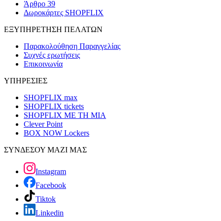
Άρθρο 39
Δωροκάρτες SHOPFLIX
ΕΞΥΠΗΡΕΤΗΣΗ ΠΕΛΑΤΩΝ
Παρακολούθηση Παραγγελίας
Συχνές ερωτήσεις
Επικοινωνία
ΥΠΗΡΕΣΙΕΣ
SHOPFLIX max
SHOPFLIX tickets
SHOPFLIX ΜΕ ΤΗ ΜΙΑ
Clever Point
BOX NOW Lockers
ΣΥΝΔΕΣΟΥ ΜΑΖΙ ΜΑΣ
Instagram
Facebook
Tiktok
Linkedin