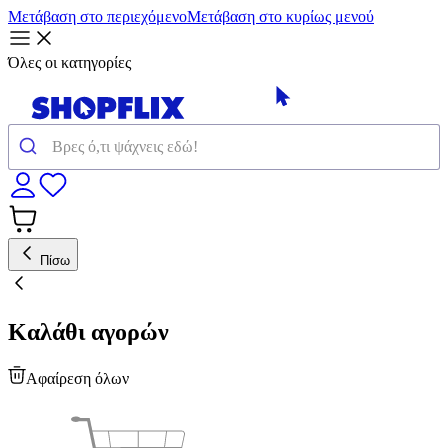
Μετάβαση στο περιεχόμενο
Μετάβαση στο κυρίως μενού
Όλες οι κατηγορίες
Πίσω
Καλάθι αγορών
Αφαίρεση όλων