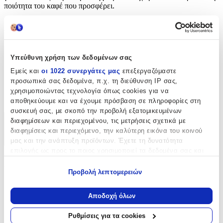
ποιότητα του καφέ που προσφέρει.
Χαρακτηριστικά
Είδος
:
Υπεύθυνη χρήση των δεδομένων σας
Βούρτσα Καθαρισμού
Εμείς και
οι 1022 συνεργάτες μας
επεξεργαζόμαστε
προσωπικά σας δεδομένα, π.χ. τη διεύθυνση IP σας,
Κατασκευαστής
:
χρησιμοποιώντας τεχνολογία όπως cookies για να
Cafelat
αποθηκεύουμε και να έχουμε πρόσβαση σε πληροφορίες στη
συσκευή σας, με σκοπό την προβολή εξατομικευμένων
διαφημίσεων και περιεχομένου, τις μετρήσεις σχετικά με
Χαρακτηριστικά
διαφημίσεις και περιεχόμενο, την καλύτερη εικόνα του κοινού
μας και την ανάπτυξη προϊόντων. Έχετε τη δυνατότητα
+
επιλογής ως προς το ποιος χρησιμοποιεί τα δεδομένα σας και
Χαρακτηριστικά
για ποιους σκοπούς.
Προβολή λεπτομερειών
Εάν μας επιτρέπετε, θα θέλαμε επίσης:
Είδος
:
Να συλλέξουμε πληροφορίες σχετικά με τη γεωγραφική
Αποδοχή όλων
Βούρτσα Καθαρισμού
σας τοποθεσία, οι οποίες μπορεί να είναι ακριβείς σε
απόσταση μερικών μέτρων
Ρυθμίσεις για τα cookies
Κατασκευαστής
:
Να αναγνωρίσουμε τη συσκευή σας σαρώνοντας ενεργά