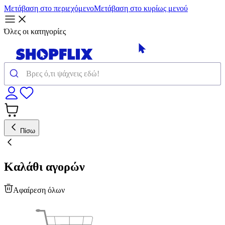
Μετάβαση στο περιεχόμενο
Μετάβαση στο κυρίως μενού
Όλες οι κατηγορίες
Πίσω
Καλάθι αγορών
Αφαίρεση όλων