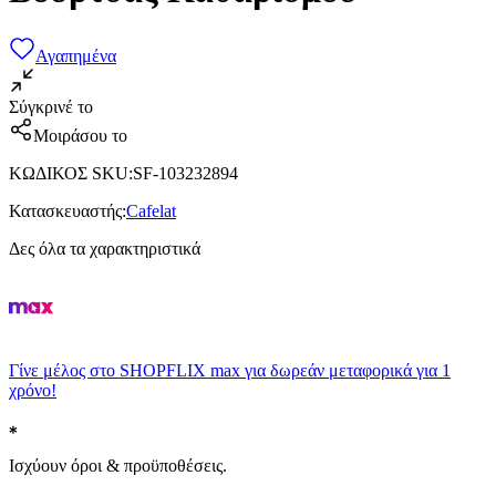
Αγαπημένα
Σύγκρινέ το
Μοιράσου το
ΚΩΔΙΚΟΣ SKU
:
SF-103232894
Κατασκευαστής
:
Cafelat
Δες όλα τα χαρακτηριστικά
Γίνε μέλος στο SHOPFLIX max για δωρεάν μεταφορικά για 1
χρόνο!
Ισχύουν όροι & προϋποθέσεις.