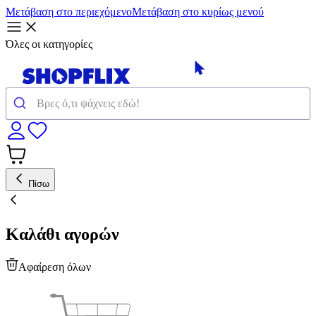
Μετάβαση στο περιεχόμενο
Μετάβαση στο κυρίως μενού
Όλες οι κατηγορίες
Πίσω
Καλάθι αγορών
Αφαίρεση όλων