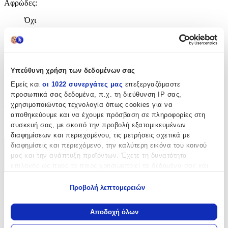
Αφρώδες
:
Όχι
Βινυλίου
:
Όχι
Υπεύθυνη χρήση των δεδομένων σας
Μπορντούρα
:
Εμείς και
οι 1022 συνεργάτες μας
επεξεργαζόμαστε
Όχι
προσωπικά σας δεδομένα, π.χ. τη διεύθυνση IP σας,
χρησιμοποιώντας τεχνολογία όπως cookies για να
Φωσφοριζέ
:
αποθηκεύουμε και να έχουμε πρόσβαση σε πληροφορίες στη
Όχι
συσκευή σας, με σκοπό την προβολή εξατομικευμένων
διαφημίσεων και περιεχομένου, τις μετρήσεις σχετικά με
διαφημίσεις και περιεχόμενο, την καλύτερη εικόνα του κοινού
Χαρακτηριστικά
μας και την ανάπτυξη προϊόντων. Έχετε τη δυνατότητα
επιλογής ως προς το ποιος χρησιμοποιεί τα δεδομένα σας και
+
για ποιους σκοπούς.
Χαρακτηριστικά
Προβολή λεπτομερειών
Εάν μας επιτρέπετε, θα θέλαμε επίσης:
Να συλλέξουμε πληροφορίες σχετικά με τη γεωγραφική
Κατασκευαστής
:
Αποδοχή όλων
σας τοποθεσία, οι οποίες μπορεί να είναι ακριβείς σε