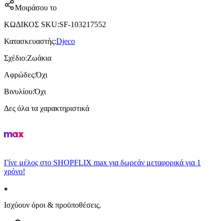
Μοιράσου το
ΚΩΔΙΚΟΣ SKU
:
SF-103217552
Κατασκευαστής
:
Djeco
Σχέδιο
:
Ζωάκια
Αφρώδες
:
Όχι
Βινυλίου
:
Όχι
Δες όλα τα χαρακτηριστικά
Γίνε μέλος στο SHOPFLIX max για δωρεάν μεταφορικά για 1
χρόνο!
Ισχύουν όροι & προϋποθέσεις.