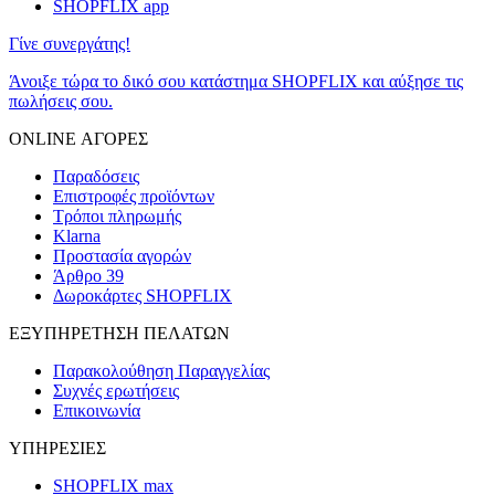
SHOPFLIX app
Γίνε συνεργάτης!
Άνοιξε τώρα το δικό σου κατάστημα SHOPFLIX και αύξησε τις
πωλήσεις σου.
ONLINE ΑΓΟΡΕΣ
Παραδόσεις
Επιστροφές προϊόντων
Τρόποι πληρωμής
Klarna
Προστασία αγορών
Άρθρο 39
Δωροκάρτες SHOPFLIX
ΕΞΥΠΗΡΕΤΗΣΗ ΠΕΛΑΤΩΝ
Παρακολούθηση Παραγγελίας
Συχνές ερωτήσεις
Επικοινωνία
ΥΠΗΡΕΣΙΕΣ
SHOPFLIX max