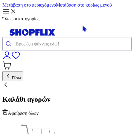
Μετάβαση στο περιεχόμενο
Μετάβαση στο κυρίως μενού
Όλες οι κατηγορίες
Πίσω
Καλάθι αγορών
Αφαίρεση όλων