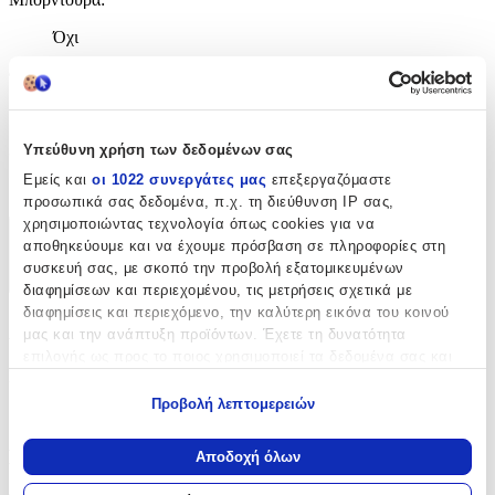
Όχι
Φωσφοριζέ
:
Όχι
3D
:
Υπεύθυνη χρήση των δεδομένων σας
Εμείς και
οι 1022 συνεργάτες μας
επεξεργαζόμαστε
Όχι
προσωπικά σας δεδομένα, π.χ. τη διεύθυνση IP σας,
χρησιμοποιώντας τεχνολογία όπως cookies για να
Χαρακτηριστικά
αποθηκεύουμε και να έχουμε πρόσβαση σε πληροφορίες στη
συσκευή σας, με σκοπό την προβολή εξατομικευμένων
+
διαφημίσεων και περιεχομένου, τις μετρήσεις σχετικά με
διαφημίσεις και περιεχόμενο, την καλύτερη εικόνα του κοινού
Χαρακτηριστικά
μας και την ανάπτυξη προϊόντων. Έχετε τη δυνατότητα
επιλογής ως προς το ποιος χρησιμοποιεί τα δεδομένα σας και
Κατασκευαστής
:
για ποιους σκοπούς.
Προβολή λεπτομερειών
AG Design Group
Εάν μας επιτρέπετε, θα θέλαμε επίσης:
Να συλλέξουμε πληροφορίες σχετικά με τη γεωγραφική
Βασικά Χαρακτηριστικά
Αποδοχή όλων
σας τοποθεσία, οι οποίες μπορεί να είναι ακριβείς σε
απόσταση μερικών μέτρων