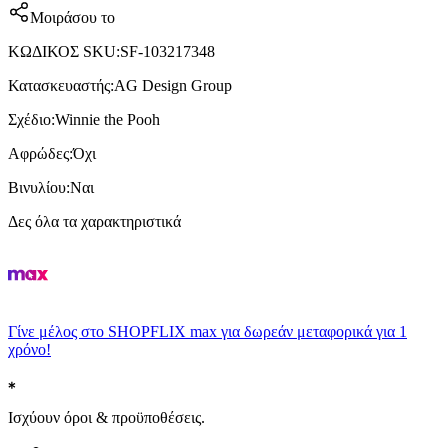
Μοιράσου το
ΚΩΔΙΚΟΣ SKU
:
SF-103217348
Κατασκευαστής
:
AG Design Group
Σχέδιο
:
Winnie the Pooh
Αφρώδες
:
Όχι
Βινυλίου
:
Ναι
Δες όλα τα χαρακτηριστικά
Γίνε μέλος στο SHOPFLIX max για δωρεάν μεταφορικά για 1
χρόνο!
Ισχύουν όροι & προϋποθέσεις.