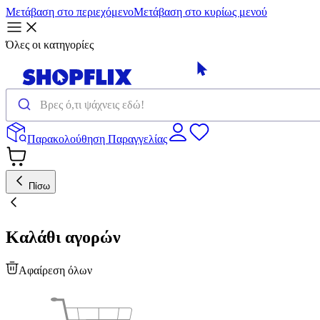
Μετάβαση στο περιεχόμενο
Μετάβαση στο κυρίως μενού
Όλες οι κατηγορίες
Παρακολούθηση Παραγγελίας
Πίσω
Καλάθι αγορών
Αφαίρεση όλων