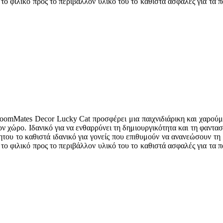
το φιλικό προς το περιβάλλον υλικό του το καθιστά ασφαλές για τα π
RoomMates Decor Lucky Cat προσφέρει μια παιχνιδιάρικη και χαρούμ
ον χώρο. Ιδανικό για να ενθαρρύνει τη δημιουργικότητα και τη φαντασ
ητου το καθιστά ιδανικό για γονείς που επιθυμούν να ανανεώσουν τ
το φιλικό προς το περιβάλλον υλικό του το καθιστά ασφαλές για τα π