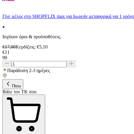
Γίνε μέλος στο SHOPFLIX max για δωρεάν μεταφορικά για 1 χρόνο
Ισχύουν όροι & προϋποθέσεις.
€
17,00
Κερδίζεις
: €
5,10
€
11
90
Παράδοση 2-3 ημέρες
Πίσω
Βάλε τον ΤΚ σου