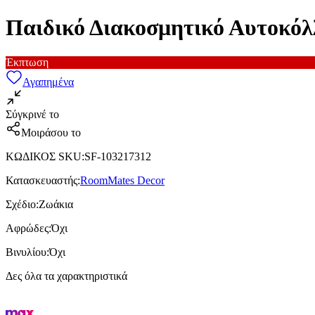
Παιδικό Διακοσμητικό Αυτοκόλ
Έκπτωση
Αγαπημένα
Σύγκρινέ το
Μοιράσου το
ΚΩΔΙΚΟΣ SKU
:
SF-103217312
Κατασκευαστής
:
RoomMates Decor
Σχέδιο
:
Ζωάκια
Αφρώδες
:
Όχι
Βινυλίου
:
Όχι
Δες όλα τα χαρακτηριστικά