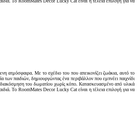
αιδιά. Το RoomMates Decor Lucky Cat είναι η τέλεια επιλογή για να
ενη ατμόσφαιρα. Με το σχέδιο του που απεικονίζει ζωάκια, αυτό το
ία των παιδιών, δημιουργώντας ένα περιβάλλον που εμπνέει παιχνίδι
η διακόσμηση του δωματίου χωρίς κόπο. Κατασκευασμένο από υλικά
αιδιά. Το RoomMates Decor Lucky Cat είναι η τέλεια επιλογή για να