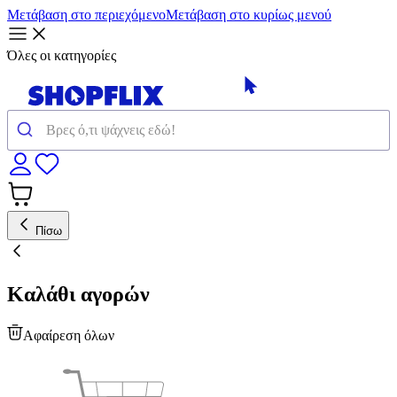
Μετάβαση στο περιεχόμενο
Μετάβαση στο κυρίως μενού
Όλες οι κατηγορίες
Πίσω
Καλάθι αγορών
Αφαίρεση όλων