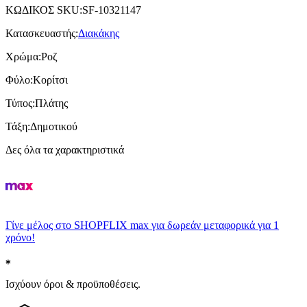
ΚΩΔΙΚΟΣ SKU
:
SF-10321147
Κατασκευαστής
:
Διακάκης
Χρώμα
:
Ροζ
Φύλο
:
Κορίτσι
Τύπος
:
Πλάτης
Τάξη
:
Δημοτικού
Δες όλα τα χαρακτηριστικά
Γίνε μέλος στο SHOPFLIX max για δωρεάν μεταφορικά για 1
χρόνο!
Ισχύουν όροι & προϋποθέσεις.