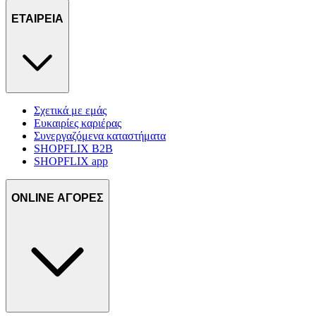
τοποθεσίας μας στους συνεργάτες μέσων κοινωνικής
δικτύωσης, διαφημίσεων και ανάλυσης.
ΕΤΑΙΡΕΙΑ
Σχετικά με εμάς
Ευκαιρίες καριέρας
Συνεργαζόμενα καταστήματα
SHOPFLIX B2B
SHOPFLIX app
ONLINE ΑΓΟΡΕΣ