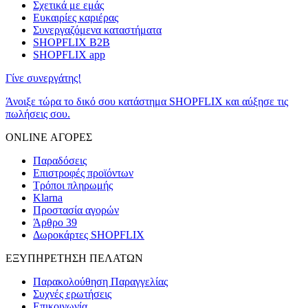
Σχετικά με εμάς
Ευκαιρίες καριέρας
Συνεργαζόμενα καταστήματα
SHOPFLIX B2B
SHOPFLIX app
Γίνε συνεργάτης!
Άνοιξε τώρα το δικό σου κατάστημα SHOPFLIX και αύξησε τις
πωλήσεις σου.
ONLINE ΑΓΟΡΕΣ
Παραδόσεις
Επιστροφές προϊόντων
Τρόποι πληρωμής
Klarna
Προστασία αγορών
Άρθρο 39
Δωροκάρτες SHOPFLIX
ΕΞΥΠΗΡΕΤΗΣΗ ΠΕΛΑΤΩΝ
Παρακολούθηση Παραγγελίας
Συχνές ερωτήσεις
Επικοινωνία