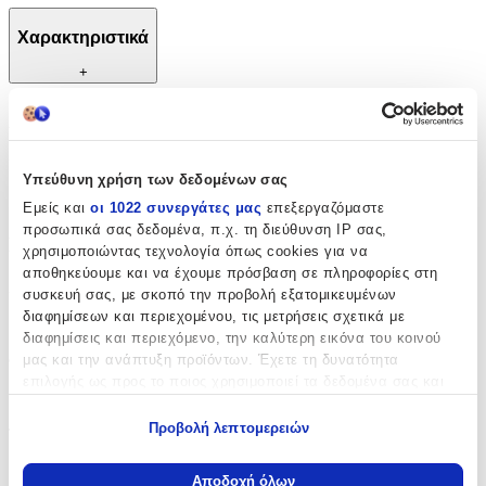
Χαρακτηριστικά
+
Χαρακτηριστικά
Κατασκευαστής
:
Υπεύθυνη χρήση των δεδομένων σας
Διακάκης
Εμείς και
οι 1022 συνεργάτες μας
επεξεργαζόμαστε
προσωπικά σας δεδομένα, π.χ. τη διεύθυνση IP σας,
Βασικά Χαρακτηριστικά
χρησιμοποιώντας τεχνολογία όπως cookies για να
αποθηκεύουμε και να έχουμε πρόσβαση σε πληροφορίες στη
Χρώμα
:
συσκευή σας, με σκοπό την προβολή εξατομικευμένων
διαφημίσεων και περιεχομένου, τις μετρήσεις σχετικά με
Ροζ
διαφημίσεις και περιεχόμενο, την καλύτερη εικόνα του κοινού
Φύλο
:
μας και την ανάπτυξη προϊόντων. Έχετε τη δυνατότητα
επιλογής ως προς το ποιος χρησιμοποιεί τα δεδομένα σας και
Κορίτσι
για ποιους σκοπούς.
Προβολή λεπτομερειών
Τύπος
:
Εάν μας επιτρέπετε, θα θέλαμε επίσης:
Πλάτης
Να συλλέξουμε πληροφορίες σχετικά με τη γεωγραφική
Αποδοχή όλων